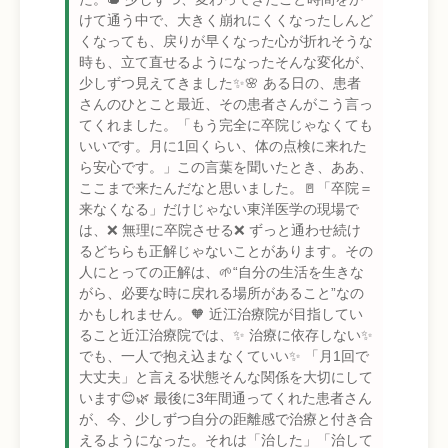
けて通う中で、大きく崩れにくくなったしんど
くなっても、戻りが早くなった心が折れそうな
時も、立て直せるようになったそんな変化が、
少しずつ見えてきました✨🌸 ある日の、患者
さんのひとこと最近、その患者さんがこう言っ
てくれました。「もう完全に卒院じゃなくても
いいです。月に1回くらい、体の点検に来れた
ら安心です。」この言葉を聞いたとき、ああ、
ここまで来たんだなと思いました。🚪「卒院＝
来なくなる」だけじゃない東洋医学の現場で
は、❌ 無理に卒院させる❌ ずっと通わせ続け
るどちらも正解じゃないことがあります。その
人にとっての正解は、🌱“自分の生活を生きな
がら、必要な時に戻れる場所があること”なの
かもしれません。🧡 近江治療院が目指してい
ること近江治療院では、✨ 治療に依存しない✨
でも、一人で抱え込まなくていい✨ 「月1回で
大丈夫」と言える状態そんな関係を大切にして
います😊🌿 最後に3年間通ってくれた患者さん
が、今、少しずつ自分の距離感で治療と付き合
えるようになった。それは「治した」「治して