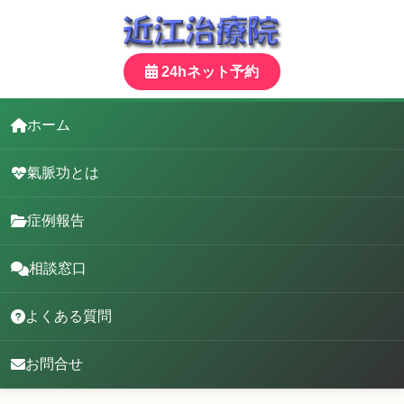
24hネット予約
ホーム
氣脈功とは
症例報告
相談窓口
よくある質問
お問合せ