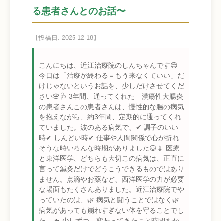
る患者さんとのお話〜
【投稿日: 2025-12-18】
こんにちは、近江治療院のしんちゃんです😊
今日は「治療が終わる＝もう来なくていい」だ
けじゃないというお話を、少しだけさせてくだ
さい🌸🩺 3年間、通ってくれた 潰瘍性大腸炎
の患者さんこの患者さんは、慢性的な腸の病気
を抱えながら、約3年間、定期的に通ってくれ
ていました。波のある病気で、✔ 調子のいい
時✔ しんどい時✔ 仕事や人間関係で心が折れ
そうな時いろんな時期がありました😌💉 医療
と東洋医学、どちらも大切この病気は、正直に
言って鍼灸だけでどうこうできるものではあり
ません。点滴やお薬など、西洋医学の力が必要
な場面もたくさんありました。近江治療院でや
っていたのは、🌿 病気と闘うことではなく🌿
病気があっても崩れすぎない体を守ることでし
た。🫖 少しずつ、変わってきたこと時間をか