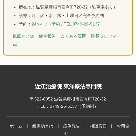
所在地：滋賀県彦根市西今町720-32（駐車場あり）
診療：月・火・水・木・土曜日／完全予約制
予約：
24hネット予約
/ TEL
0749-26-5137
氣脈功とは
症例報告
よくある質問
院長プロフィー
ル
近江治療院 東洋療法専門院
〒522-0052 滋賀県彦根市西今町720-32
TEL：
0749-26-5137
（予約制）
ホーム
|
氣脈功とは
|
症例報告
|
相談窓口
|
お問合
せ