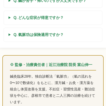
Q. 鍼が苦手・怖いのですが大丈夫ですか？
Q. どんな症状が得意ですか？
Q. 氣脈功は保険適用ですか？
💠 監修・治療責任者｜近江治療院 院長 當山伸一
鍼灸臨床28年。独自診断法「氣脈功」（氣の流れを
0〜10で数値化）をもとに、漢方鍼・お灸・漢方薬を
統合し体質改善を支援。不妊症・習慣性流産・難治症
状を中心に、彦根市で患者と二人三脚の治療を続けて
います。