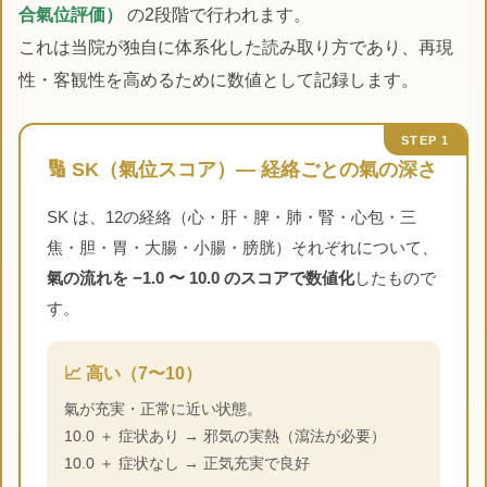
合氣位評価）
の2段階で行われます。
これは当院が独自に体系化した読み取り方であり、再現
性・客観性を高めるために数値として記録します。
STEP 1
🔢 SK（氣位スコア）― 経絡ごとの氣の深さ
SK は、12の経絡（心・肝・脾・肺・腎・心包・三
焦・胆・胃・大腸・小腸・膀胱）それぞれについて、
氣の流れを −1.0 〜 10.0 のスコアで数値化
したもので
す。
📈 高い（7〜10）
氣が充実・正常に近い状態。
10.0 ＋ 症状あり → 邪気の実熱（瀉法が必要）
10.0 ＋ 症状なし → 正気充実で良好