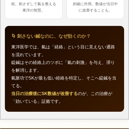
術。刺さずして氣を整える
的確に作用。数値が当日中
東洋の智慧。
に改善することも。
🌀 刺さない鍼なのに、なぜ効くのか？
東洋医学では、氣は「経絡」という目に見えない通路
を流れています。
鍉鍼はその経絡上のツボに「氣の刺激」を与え、滞り
を解消します。
氣脈功でSKが最も低い経絡を特定し、そこへ鍉鍼を当
てる。
当日の治療後にSK数値が改善する
のが、この治療が
「効いている」証拠です。