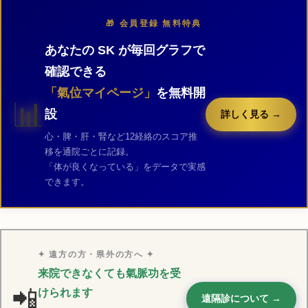
🎁 会員登録 無料特典
あなたの SK が毎回グラフで
確認できる
「氣位マイページ」
を無料開
📊
設
詳しく見る →
心・脾・肝・腎など12経絡のスコア推
移を通院ごとに記録。
「体が良くなっている」をデータで実感
できます。
✦ 遠方の方・県外の方へ ✦
来院できなくても氣脈功を受
📲
けられます
遠隔診について →