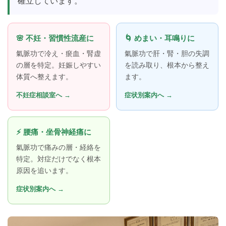
確立しています。
🌸 不妊・習慣性流産に
🌀 めまい・耳鳴りに
氣脈功で冷え・瘀血・腎虚
氣脈功で肝・腎・胆の失調
の層を特定。妊娠しやすい
を読み取り、根本から整え
体質へ整えます。
ます。
不妊症相談室へ →
症状別案内へ →
⚡ 腰痛・坐骨神経痛に
氣脈功で痛みの層・経絡を
特定。対症だけでなく根本
原因を追います。
症状別案内へ →