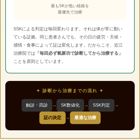
最もSKが低い経絡を
最優先で治療
SSKによる判定は毎回変わります。それは体が常に動い
ている証拠。同じ患者さんでも、その日の疲労・天候・
感情・食事によって証は変化します。だからこそ、近江
治療院では
「毎回必ず氣脈功で診断してから治療する」
ことを原則としています。
✦ 診断から治療までの流れ ✦
触診・四診
→
SK数値化
→
SSK判定
→
証の決定
→
最適な治療