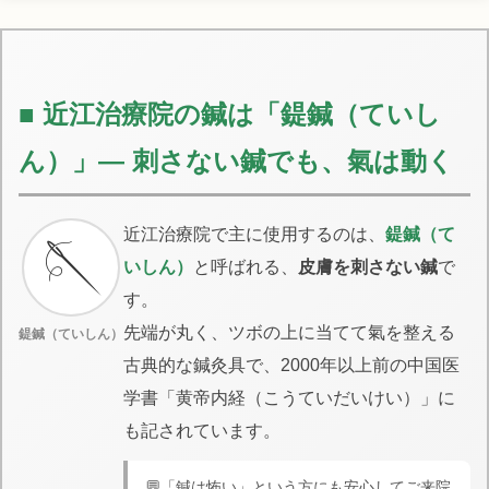
■ 近江治療院の鍼は「鍉鍼（ていし
ん）」― 刺さない鍼でも、氣は動く
近江治療院で主に使用するのは、
鍉鍼（て
🪡
いしん）
と呼ばれる、
皮膚を刺さない鍼
で
す。
先端が丸く、ツボの上に当てて氣を整える
鍉鍼（ていしん）
古典的な鍼灸具で、2000年以上前の中国医
学書「黄帝内経（こうていだいけい）」に
も記されています。
💬「鍼は怖い」という方にも安心してご来院