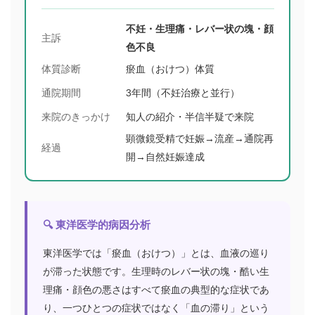
不妊・生理痛・レバー状の塊・顔
主訴
色不良
体質診断
瘀血（おけつ）体質
通院期間
3年間（不妊治療と並行）
来院のきっかけ
知人の紹介・半信半疑で来院
顕微鏡受精で妊娠→流産→通院再
経過
開→自然妊娠達成
🔍 東洋医学的病因分析
東洋医学では「瘀血（おけつ）」とは、血液の巡り
が滞った状態です。生理時のレバー状の塊・酷い生
理痛・顔色の悪さはすべて瘀血の典型的な症状であ
り、一つひとつの症状ではなく「血の滞り」という