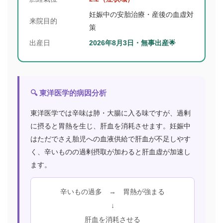
妊娠中の安胎治療・産後の血虚対
来院目的
策
出産日
2026年8月3日・無事出産🌟
🔍 東洋医学的病因分析
東洋医学では辛味は肺・大腸に入る味ですが、過剰
に摂ると胃熱を生じ、肝血を消耗させます。妊娠中
はただでさえ胎児への血液供給で肝血が不足しやす
く、辛いものの過剰摂取が加わると肝血虚が加速し
ます。
辛いもの過多 → 胃熱が強まる
↓
肝血を消耗させる