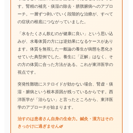
す。腎精の補充・痰湿の除去・膀胱腑病へのアプロ
ーチ。一層ずつ剥いでいく段階的な治療が、すべて
の症状の根底につながっていました。
「水をたくさん飲むのが健康に良い」という思い込
みが、水毒体質の方には逆効果になるケースがあり
ます。体質を無視した一般論の養生が病態を悪化さ
せていた典型例でした。養生に「正解」はなく、そ
の方の体質に合った方法がある。これが東洋医学の
視点です。
突発性難聴にステロイドが効かない場合、腎虚・痰
湿・腑病という根本原因が残っているからです。西
洋医学が「治らない」と言ったところから、東洋医
学のアプローチが始まります。
治すのは患者さん自身の生命力。鍼灸・漢方はその
きっかけに過ぎません🌿