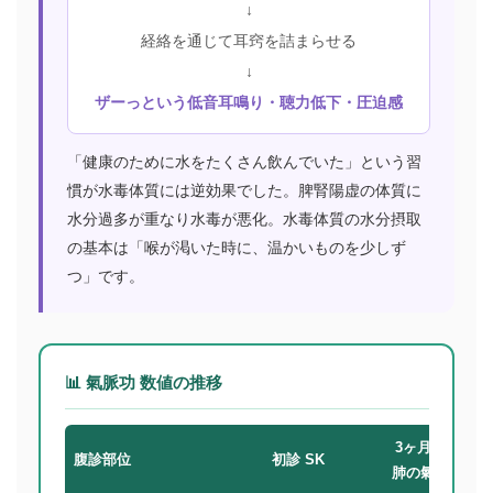
↓
経絡を通じて耳窍を詰まらせる
↓
ザーっという低音耳鳴り・聴力低下・圧迫感
「健康のために水をたくさん飲んでいた」という習
慣が水毒体質には逆効果でした。脾腎陽虚の体質に
水分過多が重なり水毒が悪化。水毒体質の水分摂取
の基本は「喉が渇いた時に、温かいものを少しず
つ」です。
📊 氣脈功 数値の推移
3ヶ月後
腹診部位
初診 SK
肺の氣位