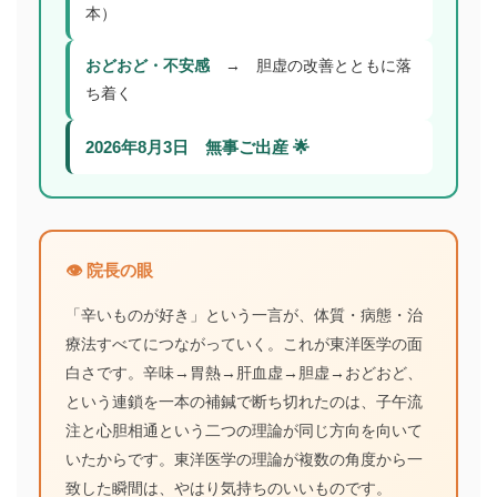
本）
おどおど・不安感
→ 胆虚の改善とともに落
ち着く
2026年8月3日 無事ご出産 🌟
👁️ 院長の眼
「辛いものが好き」という一言が、体質・病態・治
療法すべてにつながっていく。これが東洋医学の面
白さです。辛味→胃熱→肝血虚→胆虚→おどおど、
という連鎖を一本の補鍼で断ち切れたのは、子午流
注と心胆相通という二つの理論が同じ方向を向いて
いたからです。東洋医学の理論が複数の角度から一
致した瞬間は、やはり気持ちのいいものです。