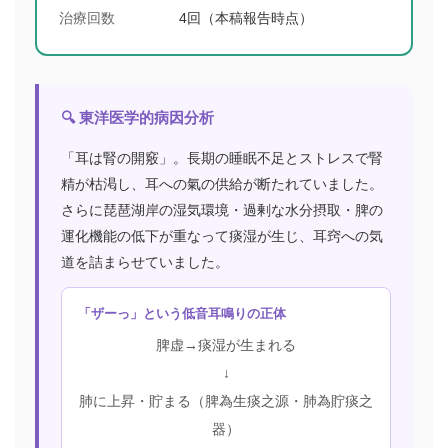
治療回数
4回（本稿報告時点）
🔍 東洋医学的病因分析
「耳は腎の開竅」。長期の睡眠不足とストレスで腎
精が枯渇し、耳への氣の供給が断たれていました。
さらに琵琶湖岸の湿気環境・過剰な水分摂取・脾の
運化機能の低下が重なって痰湿が生じ、耳窍への気
道を詰まらせていました。
「ザーっ」という低音耳鳴りの正体
脾虚→痰湿が生まれる
↓
肺に上昇・貯まる（脾為生痰之源・肺為貯痰之
器）