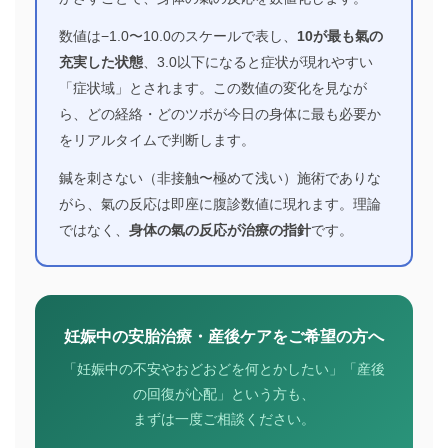
数値は−1.0〜10.0のスケールで表し、
10が最も氣の
充実した状態
、3.0以下になると症状が現れやすい
「症状域」とされます。この数値の変化を見なが
ら、どの経絡・どのツボが今日の身体に最も必要か
をリアルタイムで判断します。
鍼を刺さない（非接触〜極めて浅い）施術でありな
がら、氣の反応は即座に腹診数値に現れます。理論
ではなく、
身体の氣の反応が治療の指針
です。
妊娠中の安胎治療・産後ケアをご希望の方へ
「妊娠中の不安やおどおどを何とかしたい」「産後
の回復が心配」という方も、
まずは一度ご相談ください。