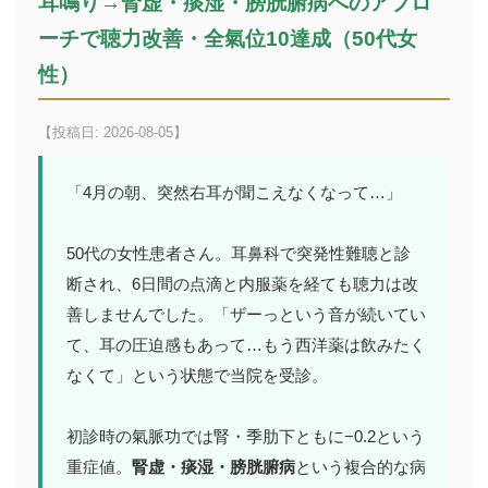
耳鳴り→腎虚・痰湿・膀胱腑病へのアプロ
ーチで聴力改善・全氣位10達成（50代女
性）
【投稿日: 2026-08-05】
「4月の朝、突然右耳が聞こえなくなって…」
50代の女性患者さん。耳鼻科で突発性難聴と診
断され、6日間の点滴と内服薬を経ても聴力は改
善しませんでした。「ザーっという音が続いてい
て、耳の圧迫感もあって…もう西洋薬は飲みたく
なくて」という状態で当院を受診。
初診時の氣脈功では腎・季肋下ともに−0.2という
重症値。
腎虚・痰湿・膀胱腑病
という複合的な病