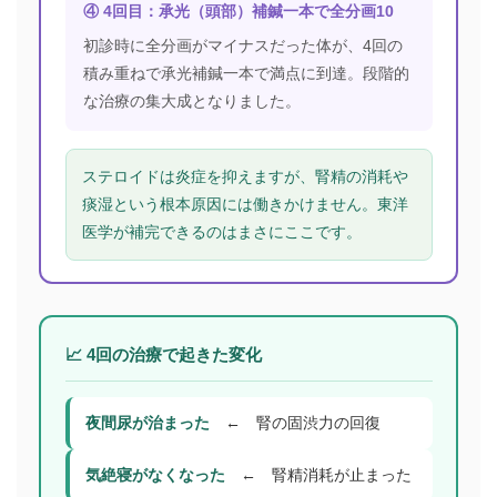
④ 4回目：承光（頭部）補鍼一本で全分画10
初診時に全分画がマイナスだった体が、4回の
積み重ねで承光補鍼一本で満点に到達。段階的
な治療の集大成となりました。
ステロイドは炎症を抑えますが、腎精の消耗や
痰湿という根本原因には働きかけません。東洋
医学が補完できるのはまさにここです。
📈 4回の治療で起きた変化
夜間尿が治まった
← 腎の固渋力の回復
気絶寝がなくなった
← 腎精消耗が止まった