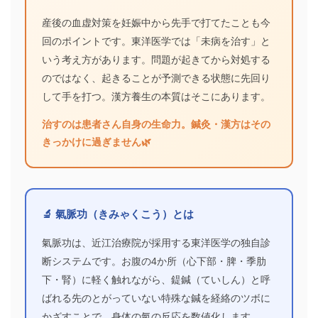
産後の血虚対策を妊娠中から先手で打てたことも今
回のポイントです。東洋医学では「未病を治す」と
いう考え方があります。問題が起きてから対処する
のではなく、起きることが予測できる状態に先回り
して手を打つ。漢方養生の本質はそこにあります。
治すのは患者さん自身の生命力。鍼灸・漢方はその
きっかけに過ぎません🌿
🔬 氣脈功（きみゃくこう）とは
氣脈功は、近江治療院が採用する東洋医学の独自診
断システムです。お腹の4か所（心下部・脾・季肋
下・腎）に軽く触れながら、鍉鍼（ていしん）と呼
ばれる先のとがっていない特殊な鍼を経絡のツボに
かざすことで、身体の氣の反応を数値化します。