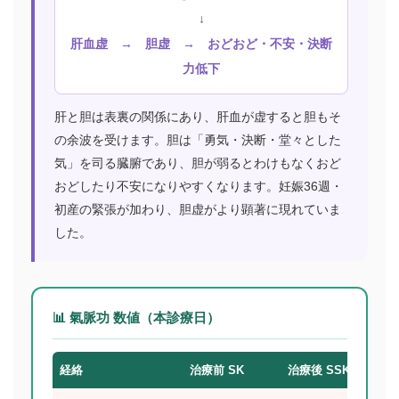
↓
肝血虚 → 胆虚 → おどおど・不安・決断
力低下
肝と胆は表裏の関係にあり、肝血が虚すると胆もそ
の余波を受けます。胆は「勇気・決断・堂々とした
気」を司る臓腑であり、胆が弱るとわけもなくおど
おどしたり不安になりやすくなります。妊娠36週・
初産の緊張が加わり、胆虚がより顕著に現れていま
した。
📊 氣脈功 数値（本診療日）
経絡
治療前 SK
治療後 SSK