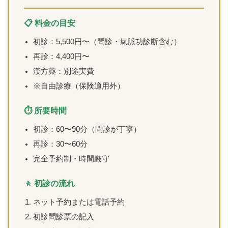
📋 料金の目安
初診：5,500円〜（問診・氣脈功診断含む）
再診：4,400円〜
漢方薬：別途実費
※自由診療（保険適用外）
⏱️ 所要時間
初診：60〜90分（問診が丁寧）
再診：30〜60分
完全予約制・時間厳守
🚶 初診の流れ
ネット予約または電話予約
初診問診票の記入