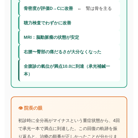
骨密度が評価D→Cに改善
← 腎は骨を主る
聴力検査でわずかに改善
MRI：脳動脈瘤の状態が安定
右腰〜臀部の痛だるさが大分なくなった
全腹診の氣位が満点10.0に到達（承光補鍼一
本）
👁️ 院長の眼
初診時に全分画がマイナスという重症状態から、4回
で承光一本で満点に到達した。この回復の軌跡を振
り返ると、治療の順番が正しかったことが分かりま