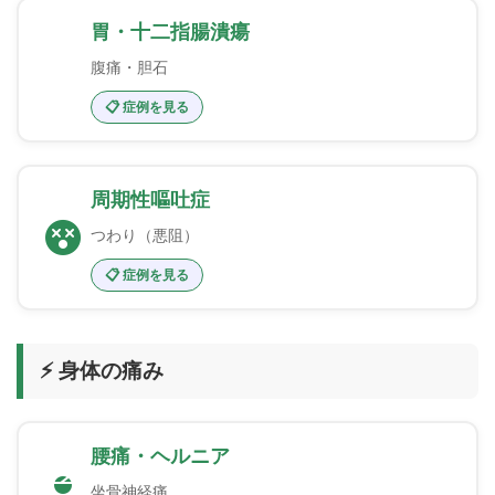
胃・十二指腸潰瘍
腹痛・胆石
📋 症例を見る
周期性嘔吐症
つわり（悪阻）
📋 症例を見る
⚡ 身体の痛み
腰痛・ヘルニア
坐骨神経痛