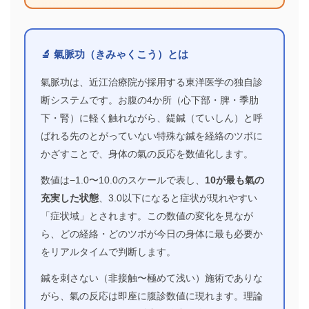
🔬 氣脈功（きみゃくこう）とは
氣脈功は、近江治療院が採用する東洋医学の独自診
断システムです。お腹の4か所（心下部・脾・季肋
下・腎）に軽く触れながら、鍉鍼（ていしん）と呼
ばれる先のとがっていない特殊な鍼を経絡のツボに
かざすことで、身体の氣の反応を数値化します。
数値は−1.0〜10.0のスケールで表し、
10が最も氣の
充実した状態
、3.0以下になると症状が現れやすい
「症状域」とされます。この数値の変化を見なが
ら、どの経絡・どのツボが今日の身体に最も必要か
をリアルタイムで判断します。
鍼を刺さない（非接触〜極めて浅い）施術でありな
がら、氣の反応は即座に腹診数値に現れます。理論