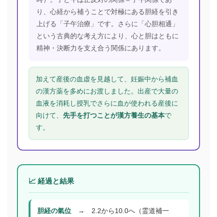
り、心経から補うことで対極にある胆経を引き
上げる「子午治療」です。さらに「心胆相通」
という古典的な考え方により、心と胆はともに
精神・決断力を支え合う関係にあります。
加えて産後の血虚を見越して、妊娠中から補血
の漢方薬を多めにお渡しました。出産で大量の
血液を消耗し授乳でさらに血が使われる産後に
向けて、
先手を打つことが漢方養生の基本
で
す。
📈 経過と結果
胆経の氣位
→ 2.2から10.0へ（霊道補一