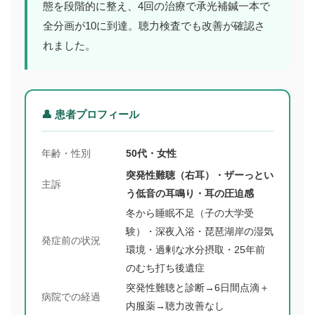
態を段階的に整え、4回の治療で承光補鍼一本で
全分画が10に到達。聴力検査でも改善が確認さ
れました。
👤 患者プロフィール
年齢・性別
50代・女性
突発性難聴（右耳）・ザーっとい
主訴
う低音の耳鳴り・耳の圧迫感
冬から睡眠不足（子の大学受
験）・深夜入浴・琵琶湖岸の湿気
発症前の状況
環境・過剰な水分摂取・25年前
のむち打ち後遺症
突発性難聴と診断→6日間点滴＋
病院での経過
内服薬→聴力改善なし