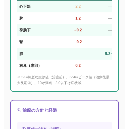
心下部
2.2
―
脾
1.2
―
季肋下
−0.2
―
腎
−0.2
―
肺
―
9.2 🌟
右耳（患部）
0.2
―
※ SK=氣脈功腹診値（治療前）、SSK=ピーク値（治療後最
大反応値）。10が満点、3.0以下は症状域。
🪡 治療の方針と経過