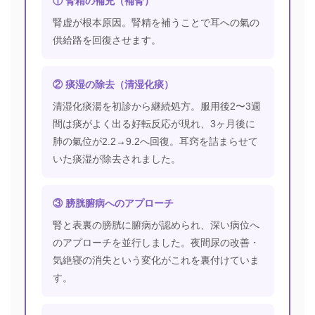
① 腎精の補充（補腎）
腎虚が根本原因。腎精を補うことで耳への氣の
供給路を回復させます。
② 痰湿の除去（清湿化痰）
清湿化痰湯を初診から継続処方。服用後2〜3週
間は痰がよく出る好転反応が現れ、3ヶ月後に
肺の氣位が2.2→9.2へ回復。耳窍を詰まらせて
いた痰湿が除去されました。
③ 膀胱腑病へのアプローチ
腎と表裏の膀胱に腑病が認められ、深い病位へ
のアプローチを並行しました。夜間尿の改善・
気絶寝の消失という変化がこれを裏付けていま
す。