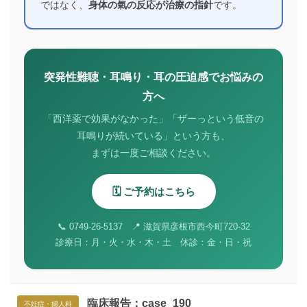
ではなく、
身体の氣の反応が治療の指針
です。
突発性難聴・耳鳴り・耳の圧迫感でお悩みの
方へ
「西洋薬で効果がなかった」「ザーっという低音の
耳鳴りが続いている」という方も、
まずは一度ご相談ください。
🗓️ ご予約はこちら
📞 0749-26-5137 📍 滋賀県彦根市西今町720-32
診療日：月・火・水・木・土 休診：金・日・祝
臨床報告：case_190
不妊症・婦人科