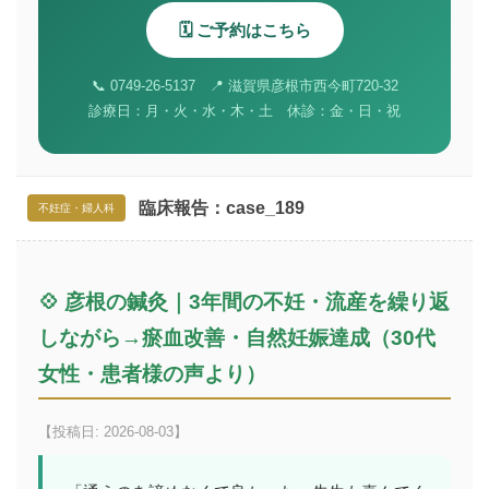
🗓️ ご予約はこちら
📞 0749-26-5137 📍 滋賀県彦根市西今町720-32
診療日：月・火・水・木・土 休診：金・日・祝
臨床報告：case_189
不妊症・婦人科
💠 彦根の鍼灸｜3年間の不妊・流産を繰り返
しながら→瘀血改善・自然妊娠達成（30代
女性・患者様の声より）
【投稿日: 2026-08-03】