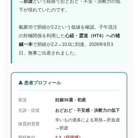
→胆虚
という経路でおどおど・不安・決断力の低
下が現れていたのです。
氣脈功で胆経が2.2という低値を確認。子午流注
の対極関係を利用した
心経・霊道（HT4）への補
鍼一本
で胆経が2.2→10.0に到達。2026年8月3
日、無事ご出産されました。
👤 患者プロフィール
状況
妊娠36週・初産
主訴・症状
おどおど・不安感・決断力の低下
辛いもの過多による胃熱→肝血虚
体質的背景
→胆虚
胆経氣位
2.2（症状域）