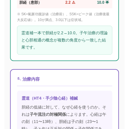
胆経（患部）
2.2 ⚠️
10.0 🌟
※ SK=氣脈功腹診値（治療前）、SSK=ピーク値（治療後最
大反応値）。10が満点、3.0以下は症状域。
霊道補一本で胆経が2.2→10.0。子午治療の理論
と心胆相通の概念が複数の角度から一致した結
果です。
🪡 治療内容
霊道（HT4・手少陰心経）補鍼
胆経の低値に対して、なぜ心経を使うのか。そ
れは
子午流注の対極関係
によります。心経は午
の刻（11〜13時）、胆経は子の刻（23〜1
時）。子と午は正反対の関係＝子午関係であ