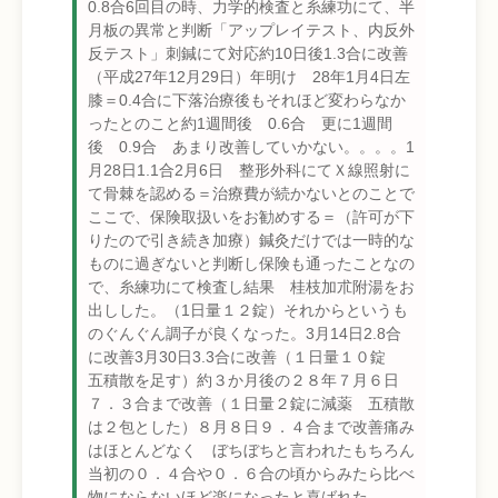
0.8合6回目の時、力学的検査と糸練功にて、半
月板の異常と判断「アップレイテスト、内反外
反テスト」刺鍼にて対応約10日後1.3合に改善
（平成27年12月29日）年明け 28年1月4日左
膝＝0.4合に下落治療後もそれほど変わらなか
ったとのこと約1週間後 0.6合 更に1週間
後 0.9合 あまり改善していかない。。。。1
月28日1.1合2月6日 整形外科にてＸ線照射に
て骨棘を認める＝治療費が続かないとのことで
ここで、保険取扱いをお勧めする＝（許可が下
りたので引き続き加療）鍼灸だけでは一時的な
ものに過ぎないと判断し保険も通ったことなの
で、糸練功にて検査し結果 桂枝加朮附湯をお
出しした。（1日量１２錠）それからというも
のぐんぐん調子が良くなった。3月14日2.8合
に改善3月30日3.3合に改善（１日量１０錠
五積散を足す）約３か月後の２８年７月６日
７．３合まで改善（１日量２錠に減薬 五積散
は２包とした）８月８日９．４合まで改善痛み
はほとんどなく ぼちぼちと言われたもちろん
当初の０．４合や０．６合の頃からみたら比べ
物にならないほど楽になったと喜ばれた