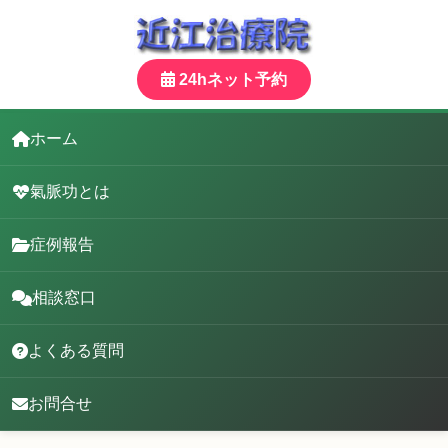
24hネット予約
ホーム
氣脈功とは
症例報告
相談窓口
よくある質問
お問合せ