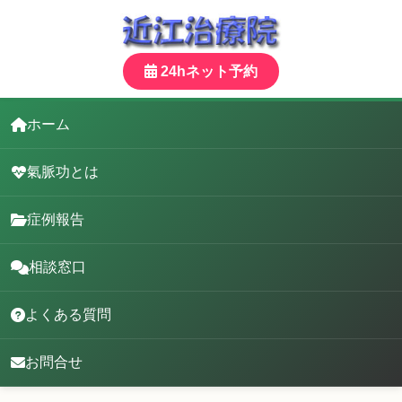
24hネット予約
ホーム
氣脈功とは
症例報告
相談窓口
よくある質問
お問合せ