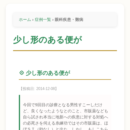
ホーム
›
症例一覧
›
眼科疾患・難病
少し形のある便が
💠 少し形のある便が
【投稿日: 2014-12-08】
今回で9回目の診療となる男性すこーしだけ
ど、良くなったようなとのこと、市販薬なども
自ら試され本当に地新への疾患に対する対処へ
の必死さを伺える糸練功ではその市販薬は、ほ
ぼＳＴ（効なし）と出た。しかし、もしこちら