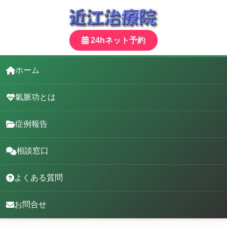
24hネット予約
ホーム
氣脈功とは
症例報告
相談窓口
よくある質問
お問合せ