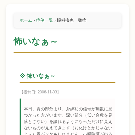
ホーム
›
症例一覧
›
眼科疾患・難病
怖いなぁ～
💠 怖いなぁ～
【投稿日: 2008-11-03】
本日、胃の部分より、糸練功の信号が無数に見
つかった方がいます。深い部分（低い合数を見
落とさない）を診れるようになっただけに見え
ないものが見えてきます（お化けとかじゃない
よ～）胃がンかもしれません 小腸陰証が出る