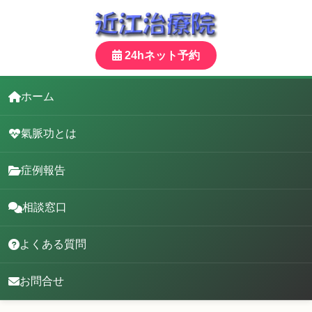
24hネット予約
ホーム
氣脈功とは
症例報告
相談窓口
よくある質問
お問合せ