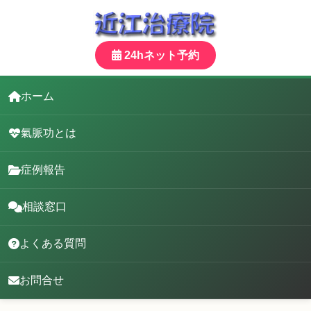
24hネット予約
ホーム
氣脈功とは
症例報告
相談窓口
よくある質問
お問合せ