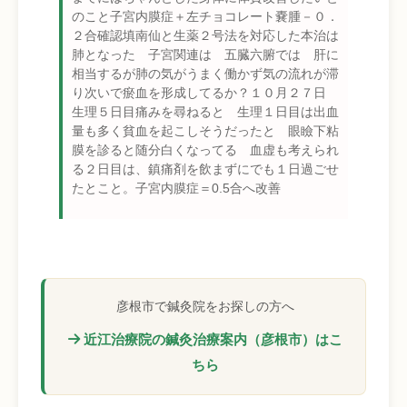
のこと子宮内膜症＋左チョコレート嚢腫－０．
２合確認填南仙と生薬２号法を対応した本治は
肺となった 子宮関連は 五臓六腑では 肝に
相当するが肺の気がうまく働かず気の流れが滞
り次いで瘀血を形成してるか？１０月２７日
生理５日目痛みを尋ねると 生理１日目は出血
量も多く貧血を起こしそうだったと 眼瞼下粘
膜を診ると随分白くなってる 血虚も考えられ
る２日目は、鎮痛剤を飲まずにでも１日過ごせ
たとこと。子宮内膜症＝0.5合へ改善
彦根市で鍼灸院をお探しの方へ
近江治療院の鍼灸治療案内（彦根市）はこ
ちら