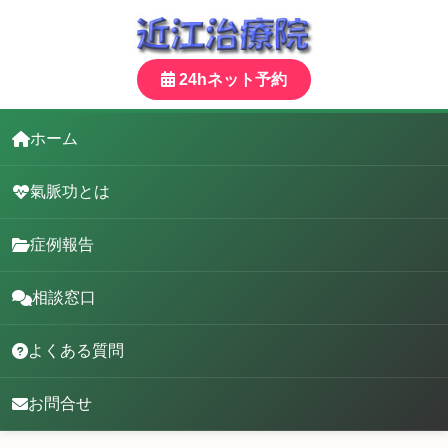
24hネット予約
ホーム
氣脈功とは
症例報告
相談窓口
よくある質問
お問合せ