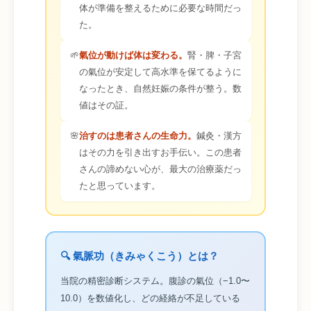
体が準備を整えるために必要な時間だっ
た。
🌱
氣位が動けば体は変わる。
腎・脾・子宮
の氣位が安定して高水準を保てるように
なったとき、自然妊娠の条件が整う。数
値はその証。
🌸
治すのは患者さんの生命力。
鍼灸・漢方
はその力を引き出すお手伝い。この患者
さんの諦めない心が、最大の治療薬だっ
たと思っています。
🔍 氣脈功（きみゃくこう）とは？
当院の精密診断システム。腹診の氣位（−1.0〜
10.0）を数値化し、どの経絡が不足している