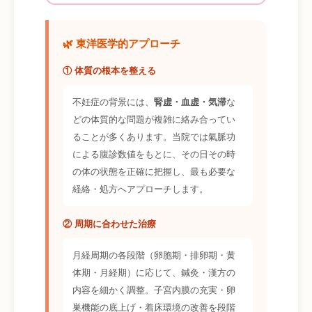
🌿 東洋医学的アプローチ
① 体質の根本を整える
不妊症の背景には、
腎虚・血虚・気滞
な
どの体質的な問題が複雑に絡み合ってい
ることが多くあります。当院では氣脈功
による腹診数値をもとに、その日その時
の体の状態を正確に把握し、最も必要な
経絡・処方へアプローチします。
② 周期に合わせた治療
月経周期の各段階（卵胞期・排卵期・黄
体期・月経期）に応じて、鍼灸・漢方の
内容を細かく調整。子宮内膜の充実・卵
巣機能の底上げ・着床環境の改善を段階