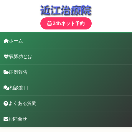
24hネット予約
ホーム
氣脈功とは
症例報告
相談窓口
よくある質問
お問合せ