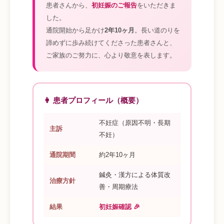
患者さんから、
初妊娠のご報告
をいただきま
した。
通院開始から足かけ
2年10ヶ月
。長い道のりを
諦めずに歩み続けてくださった患者さんと、
ご家族のご努力に、心より敬意を表します。
👩 患者プロフィール（概要）
不妊症（原因不明・長期
主訴
不妊）
通院期間
約2年10ヶ月
鍼灸・漢方による体質改
治療方針
善・周期療法
結果
初妊娠確認 🎉