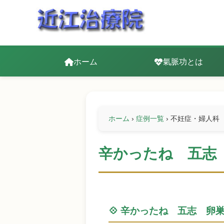
ホーム
氣脈功とは
ホーム
›
症例一覧
›
不妊症・婦人科
辛かったね 五志
💠 辛かったね 五志 