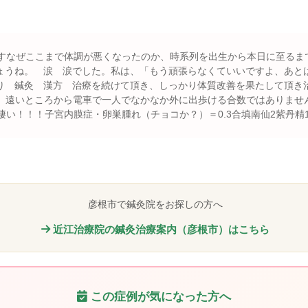
ですなぜここまで体調が悪くなったのか、時系列を出生から本日に至るま
ょうね。 涙 涙でした。私は、「もう頑張らなくていいですよ、あと
り 鍼灸 漢方 治療を続けて頂き、しっかり体質改善を果たして頂き
0.3合← 遠いところから電車で一人でなかなか外に出歩ける合数ではあり
凄い！！！子宮内膜症・卵巣腫れ（チョコか？）＝0.3合填南仙2紫丹精
彦根市で鍼灸院をお探しの方へ
近江治療院の鍼灸治療案内（彦根市）はこちら
この症例が気になった方へ