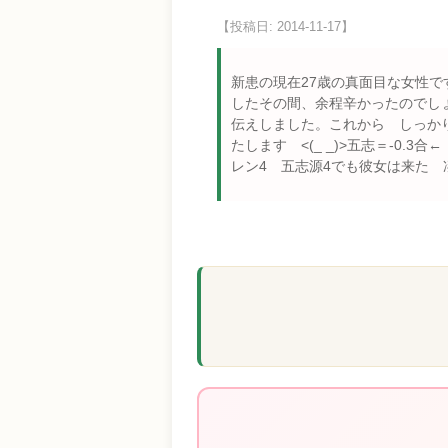
【投稿日: 2014-11-17】
新患の現在27歳の真面目な女性
したその間、余程辛かったのでし
伝えしました。これから しっか
たします <(_ _)>五志＝-
レン4 五志源4でも彼女は来た 