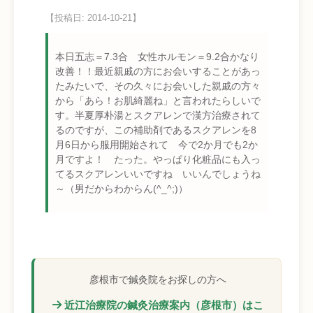
【投稿日: 2014-10-21】
本日五志＝7.3合 女性ホルモン＝9.2合かなり
改善！！最近親戚の方にお会いすることがあっ
たみたいで、その久々にお会いした親戚の方々
から「あら！お肌綺麗ね」と言われたらしいで
す。半夏厚朴湯とスクアレンで漢方治療されて
るのですが、この補助剤であるスクアレンを8
月6日から服用開始されて 今で2か月でも2か
月ですよ！ たった。やっぱり化粧品にも入っ
てるスクアレンいいですね いいんでしょうね
～（男だからわからん(^_^;)）
彦根市で鍼灸院をお探しの方へ
近江治療院の鍼灸治療案内（彦根市）はこ