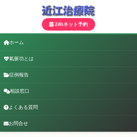
24hネット予約
ホーム
氣脈功とは
症例報告
相談窓口
よくある質問
お問合せ