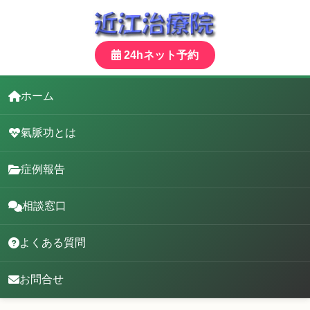
24hネット予約
ホーム
氣脈功とは
症例報告
相談窓口
よくある質問
お問合せ