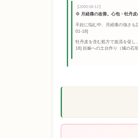
【2000-08-12】
💠 月経痛の改善。心包・牡丹
不妊に悩む中、月経痛の強さも課題
01-18]
牡丹皮を含む処方で血流を促し、血海への温
18] 妊娠への土台作り（城の石垣）が着実