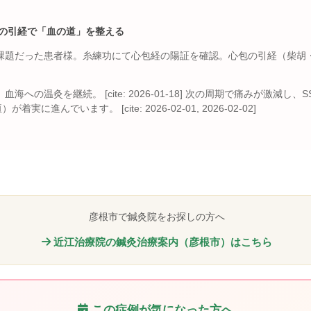
皮の引経で「血の道」を整える
だった患者様。糸練功にて心包経の陽証を確認。心包の引経（柴胡・牡丹皮）を
灸を継続。 [cite: 2026-01-18] 次の周期で痛みが激減し、SSK 8.0
に進んでいます。 [cite: 2026-02-01, 2026-02-02]
彦根市で鍼灸院をお探しの方へ
近江治療院の鍼灸治療案内（彦根市）はこちら
この症例が気になった方へ