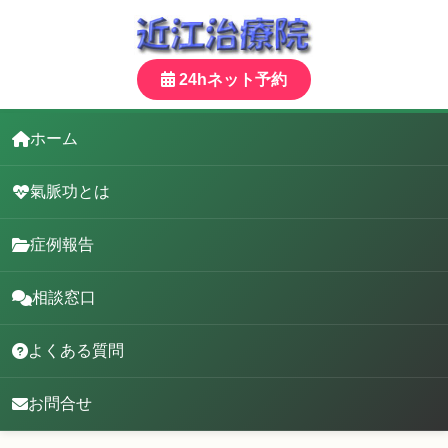
24hネット予約
ホーム
氣脈功とは
症例報告
相談窓口
よくある質問
お問合せ