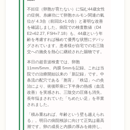
不妊症（卵胞が育たない）に悩む44歳女性
の症例。糸練功にて卵胞ホルモン関連の氣
位が 4.3合（前回比+1.0合）と著明な改善
を確認しました。病院での検査数値（D4
E2=62.27, FSH=7.18）も、44歳という年
齢を考慮すれば極めて優秀な状態にデバッ
グされています。患者様が自宅での右三陰
交への施灸を熱心に継続された賜物です。
本日の超音波検査では、卵胞
11mm/5mm、内膜 5mmを記録。これは当
院での治療開始以来の「新記録」です。中
条流の配穴である「胞肓」「秩辺」への灸
治により、術後即座に下半身の熱感（血流
改善）を実感され、三陰交の圧痛も消失。
長年悩まされていた「ちめたい足」を卒業
されました。
「積み重ねれば、年齢という壁も越えられ
る」。明日の病院検診に向けて正気は最高
潮です。卵の成長と内膜の厚みを維持し、