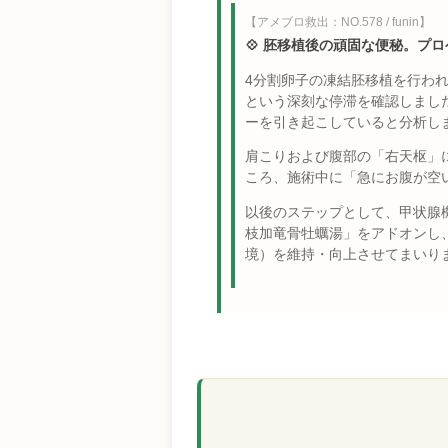
【アメブロ救出：NO.578 / funin】
💠 胚移植後の頑固な便秘。プ
4分割卵子の凍結胚移植を行われ
という深刻な停滞を確認しまし
ーを引き起こしていると分析し
肩こりおよび腹部の「右天枢」
ころ、施術中に「急にお腹が空
以後のステップとして、甲状腺
枝加竜骨牡蠣湯」をアドオンし
境）を維持・向上させてまいり