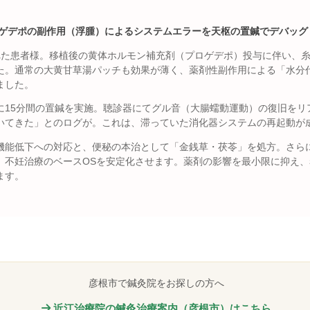
ロゲデポの副作用（浮腫）によるシステムエラーを天枢の置鍼でデバッグ
た患者様。移植後の黄体ホルモン補充剤（プロゲデポ）投与に伴い、糸練功に
た。通常の大黄甘草湯パッチも効果が薄く、薬剤性副作用による「水分
ました。
に15分間の置鍼を実施。聴診器にてグル音（大腸蠕動運動）の復旧をリ
いてきた」とのログが。これは、滞っていた消化器システムの再起動が
機能低下への対応と、便秘の本治として「金銭草・茯苓」を処方。さら
、不妊治療のベースOSを安定化させます。薬剤の影響を最小限に抑え
ます。
彦根市で鍼灸院をお探しの方へ
近江治療院の鍼灸治療案内（彦根市）はこちら