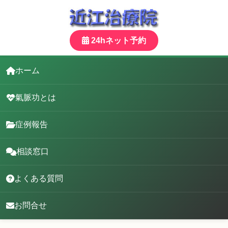
24hネット予約
ホーム
氣脈功とは
症例報告
相談窓口
よくある質問
お問合せ