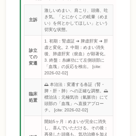
激しいめまい、肩こり、頭痛、吐
き気。「とにかくこの眩暈（めま
主訴
い）を何とかしてほしい」という
切実な状態。
1. 初期：腎虚証 ➔ 脾虚肝実 ➔ 肝
虚と変化。2. 中期：めまい消失
診立
後、肺虚肝実（瘀血）が顕著化。
ての
3. 終盤：糸練功にて左側頭部に
変遷
「血塊」の反応を検出。 [cite:
2026-02-02]
🌅 本治法：変遷する各証（腎・
脾・肝・肺）への正確な調整。🌅
臨床
標治法：元極気功（氣脈功）にて
処置
頭部の「血塊」へ直接アプロー
チ。 [cite: 2026-02-02]
開始5ヶ月：めまいが完全に消失
し、喜んでいただける。その後：
再発した頭痛も、気功治療を加え