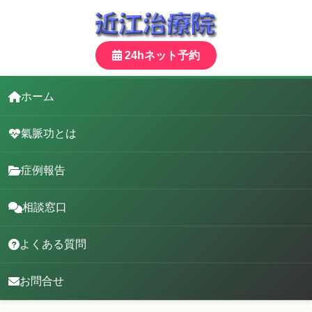
24hネット予約
ホーム
氣脈功とは
症例報告
相談窓口
よくある質問
お問合せ