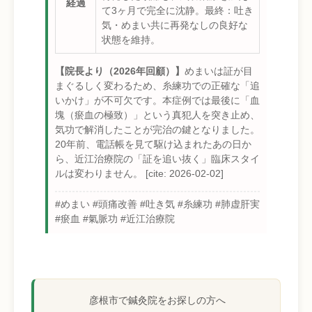
経過
て3ヶ月で完全に沈静。最終：吐き
気・めまい共に再発なしの良好な
状態を維持。
【院長より（2026年回顧）】
めまいは証が目
まぐるしく変わるため、糸練功での正確な「追
いかけ」が不可欠です。本症例では最後に「血
塊（瘀血の極致）」という真犯人を突き止め、
気功で解消したことが完治の鍵となりました。
20年前、電話帳を見て駆け込まれたあの日か
ら、近江治療院の「証を追い抜く」臨床スタイ
ルは変わりません。 [cite: 2026-02-02]
#めまい #頭痛改善 #吐き気 #糸練功 #肺虚肝実
#瘀血 #氣脈功 #近江治療院
彦根市で鍼灸院をお探しの方へ