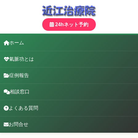
24hネット予約
ホーム
氣脈功とは
症例報告
相談窓口
よくある質問
お問合せ