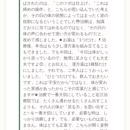
ばされたのは、「このツボは仕上げ」「これは
締めの操作」と、こちらが思い込んでいた考え
が、その日の体の状態によってはまったく逆の
役割になるということでした😳治療は、知識
どおりに当てはめるものではなく、“その日の
体の声に合わせて使い方が変わるもの”だと、
改めて感じました。■ お薬は「1つだけ」💊治
療後、本当はもう少し漢方薬を組み立てること
もできました。でも今回は、「今日は体がしっ
かり戻っているので、無理に足さなくても大丈
夫ですよ😊」とお伝えし、漢方薬は1種類だけ
にしました。それでも、ご本人はこうおっしゃ
いました。「ひとつだけでも、飲んでおきたい
です」これは“不安だから”ではなく、体が変わ
った実感があったからこその言葉だと感じてい
ます🌱■ 治療で一番大切にしていること近江治
療院では、たくさん通わせるたくさん出すこと
よりも、その人の体が「戻る力」を思い出すこ
と✨を一番大切にしています。必要な時は、し
っかり治療します。でも、必要ないものは足し
ません。体はとても正直で、こちらが聞く姿勢