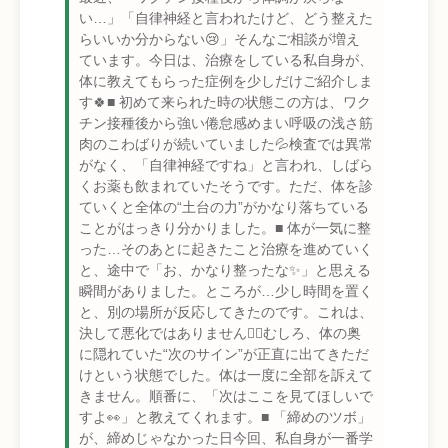
い…」「自律神経と言われたけど、どう整えた
らいいか分からない😢」そんなご相談が増え
ています。今日は、治療をしている私自身が、
体に教えてもらった症例を少しだけご紹介しま
す🍀■ 初めて来られた時の状態この方は、ワク
チン接種後から強い倦怠感めまい呼吸の浅さ筋
肉のこわばりが続いていました💦検査では異常
がなく、「自律神経ですね」と言われ、しばら
くお薬も飲まれていたそうです。ただ、体を診
ていくと全体の“土台の力”がかなり落ちている
ことがはっきり分かりました。■ 体が一気に整
った…そのあとに起きたこと治療を進めていく
と、途中で「お、かなり整ったな✨」と思える
瞬間がありました。ところが…少し時間を置く
と、別の場所が反応してきたのです。これは、
決して悪化ではありません🙅‍♂️むしろ、体の奥
に隠れていた“次のサイン”が正直に出てきただ
けという状態でした。体は一度に全部を訴えて
きません。順番に、「次はここを見てほしいで
すよ👀」と教えてくれます。■ 「締めのツボ」
が、締めじゃなかった日今回、私自身が一番学