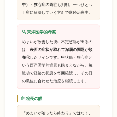
中）
・
狭心症の既往
も判明。一つひとつ
丁寧に解決していく方針で継続治療中。
🔍 東洋医学的考察
めまいが改善した後に不定愁訴が出るの
は、
表面の症状が取れて深層の問題が顕
在化した
サインです。甲状腺・狭心症と
いう西洋医学的背景も踏まえながら、氣
脈功で経絡の状態を毎回確認し、その日
の氣位に合わせた治療を継続します。
💭 院長の眼
「めまいが治ったら終わり」ではなく、