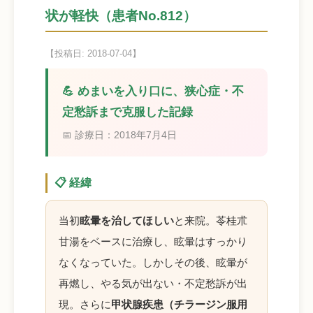
状が軽快（患者No.812）
【投稿日: 2018-07-04】
💪 めまいを入り口に、狭心症・不
定愁訴まで克服した記録
📅 診療日：2018年7月4日
📋 経緯
当初
眩暈を治してほしい
と来院。苓桂朮
甘湯をベースに治療し、眩暈はすっかり
なくなっていた。しかしその後、眩暈が
再燃し、やる気が出ない・不定愁訴が出
現。さらに
甲状腺疾患（チラージン服用