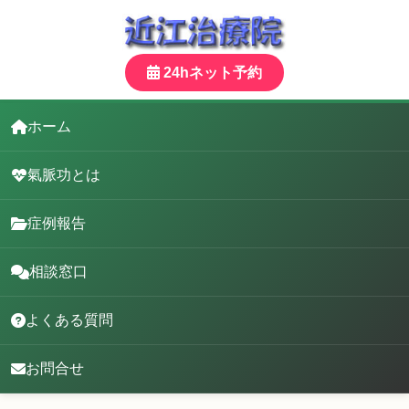
24hネット予約
ホーム
氣脈功とは
症例報告
相談窓口
よくある質問
お問合せ