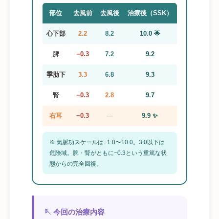
部位
去風前
去風後
治療後（SSK）
心下部
2.2
8.2
10.0 🌟
脾
−0.3
7.2
9.2
季肋下
3.3
6.8
9.3
腎
−0.3
2.8
9.7
右耳
−0.3
―
9.9 ✨
※ 氣脈功スケールは−1.0〜10.0。3.0以下は
危険域。脾・腎がともに−0.3という重篤な状
態からの完全回復。
🪡 今回の治療内容