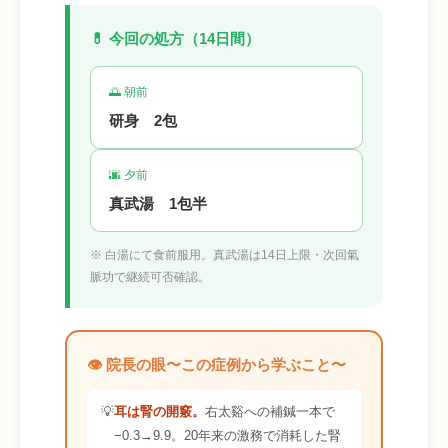
💊 今回の処方（14日間）
🌅 朝前
研身 2包
🌆 夕前
真武湯 1包半
※ 白湯にて食前服用。真武湯は14日上限・次回氣
脈功で継続可否確認。
👁️ 院長の眼〜この症例から学ぶこと〜
💡
耳は腎の開竅。
右太谿への補鍼一本で
−0.3→9.9。20年来の激務で消耗した腎