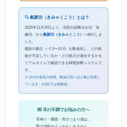
🔍 氣脈功（きみゃくこう）とは？
2025年11月20日より、当院の診断法を旧「糸
練功」から
氣脈功（きみゃくこう）
へ移行しま
した。
腹診の氣位（−1.0〜10.0）を数値化し、どの経
絡が不足しているか・どの処方が適合するかを
リアルタイムで確認できる精密診断システムで
す。
※ 10.0が最良の状態。数値が高いほど氣が充実し
ています。3.0以下は危険域。
💌 耳の不調でお悩みの方へ
耳鳴り・難聴・耳のつまり感は、
腎の消耗サインかもしれません。