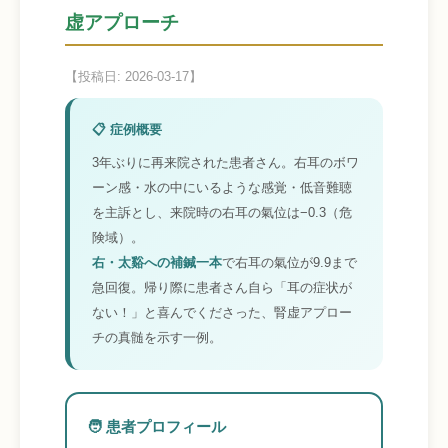
虚アプローチ
【投稿日: 2026-03-17】
📋 症例概要
3年ぶりに再来院された患者さん。右耳のボワ
ーン感・水の中にいるような感覚・低音難聴
を主訴とし、来院時の右耳の氣位は−0.3（危
険域）。
右・太谿への補鍼一本
で右耳の氣位が9.9まで
急回復。帰り際に患者さん自ら「耳の症状が
ない！」と喜んでくださった、腎虚アプロー
チの真髄を示す一例。
🧑 患者プロフィール