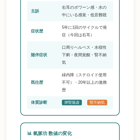
右耳のボワーン感・水の
主訴
中にいる感覚・低音難聴
5年に1回のサイクルで発
症状歴
症（今回は右耳）
口周りヘルペス・水様性
随伴症状
下痢・夜間覚醒・腎不納
気
緑内障（ステロイド使用
既往歴
不可）・20年以上の激務
歴
体質診断
脾腎陽虚
腎不納気
📊 氣脈功 数値の変化