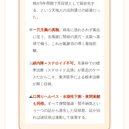
精が5年周期で耳症状として顕在化す
る、という天地人の法則通りの経過だっ
た。
🎯
一穴主義の真髄。
病名に惑わされず氣位
に従う。去風後に腎経の原穴・太谿へ直
球で補う。これが氣脈功の導く最短距
離。
⚠️
緑内障＝ステロイド不可。
耳鼻科での標
準治療（ステロイド点滴）が禁忌のケー
スだからこそ、東洋医学による根本治療
が輝く症例。
🌊
口周りヘルペス・水様性下痢・夜間覚醒
も同根。
すべて脾腎陽虚・腎不納気とい
う一つの証から派生した症状群。証が治
れば諸症状は連動して改善する。