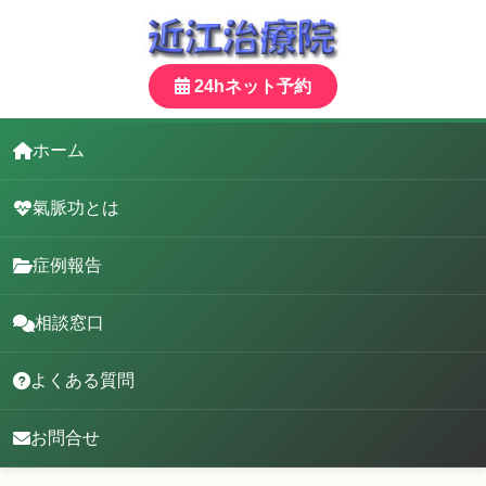
24hネット予約
ホーム
氣脈功とは
症例報告
相談窓口
よくある質問
お問合せ