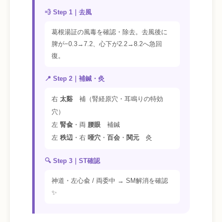
💨 Step 1｜去風
葛根湯証の風毒を確認・除去。去風後に
脾が−0.3→7.2、心下が2.2→8.2へ急回
復。
📍 Step 2｜補鍼・灸
右
太谿
補（腎経原穴・耳鳴りの特効
穴）
左
腎兪
・両
腰眼
補鍼
左
秩辺
・右
唖穴
・
百会
・
関元
灸
🔍 Step 3｜ST確認
神道・左心兪 / 両委中 → SM解消を確認
✨