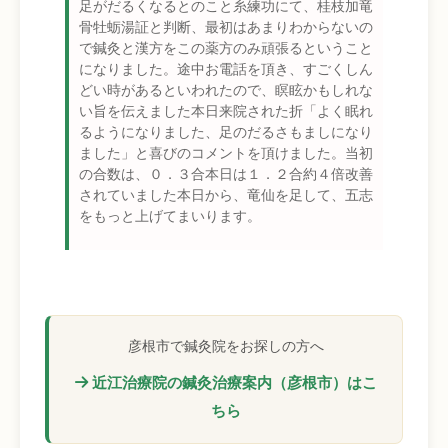
足がだるくなるとのこと糸練功にて、桂枝加竜
骨牡蛎湯証と判断、最初はあまりわからないの
で鍼灸と漢方をこの薬方のみ頑張るということ
になりました。途中お電話を頂き、すごくしん
どい時があるといわれたので、瞑眩かもしれな
い旨を伝えました本日来院された折「よく眠れ
るようになりました、足のだるさもましになり
ました」と喜びのコメントを頂けました。当初
の合数は、０．３合本日は１．２合約４倍改善
されていました本日から、竜仙を足して、五志
をもっと上げてまいります。
彦根市で鍼灸院をお探しの方へ
近江治療院の鍼灸治療案内（彦根市）はこ
ちら