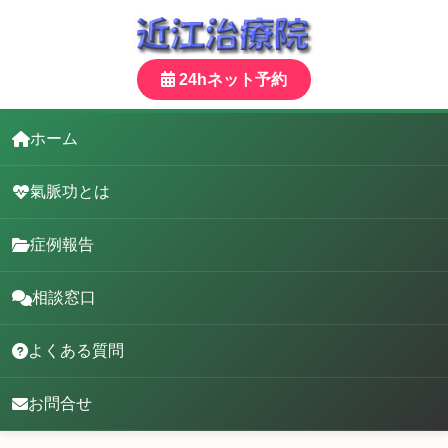
24hネット予約
ホーム
氣脈功とは
症例報告
相談窓口
よくある質問
お問合せ