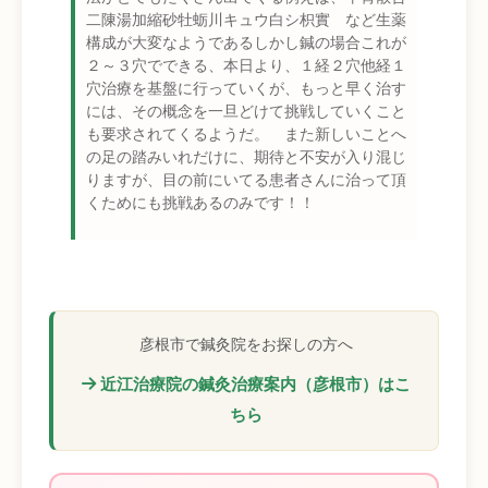
二陳湯加縮砂牡蛎川キュウ白シ枳實 など生薬
構成が大変なようであるしかし鍼の場合これが
２～３穴でできる、本日より、１経２穴他経１
穴治療を基盤に行っていくが、もっと早く治す
には、その概念を一旦どけて挑戦していくこと
も要求されてくるようだ。 また新しいことへ
の足の踏みいれだけに、期待と不安が入り混じ
りますが、目の前にいてる患者さんに治って頂
くためにも挑戦あるのみです！！
彦根市で鍼灸院をお探しの方へ
近江治療院の鍼灸治療案内（彦根市）はこ
ちら