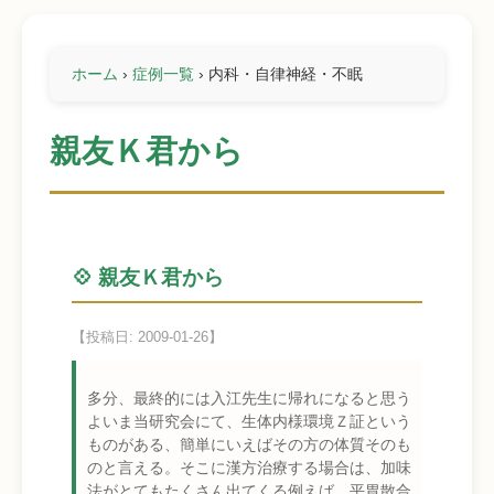
ホーム
›
症例一覧
›
内科・自律神経・不眠
親友Ｋ君から
💠 親友Ｋ君から
【投稿日: 2009-01-26】
多分、最終的には入江先生に帰れになると思う
よいま当研究会にて、生体内様環境Ｚ証という
ものがある、簡単にいえばその方の体質そのも
のと言える。そこに漢方治療する場合は、加味
法がとてもたくさん出てくる例えば、平胃散合