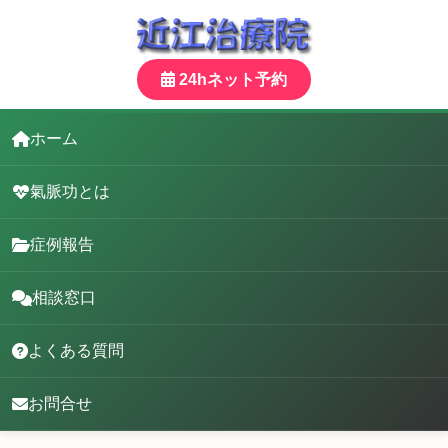
24hネット予約
ホーム
氣脈功とは
症例報告
相談窓口
よくある質問
お問合せ