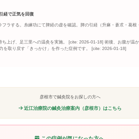
の引経で正気を回復
ラする。糸練功にて脾経の虚を確認。脾の引経（升麻・蒼朮・葛根・芍薬）を選択
げ、足三里への温灸を実施。 [cite: 2026-01-18] 術後、お腹が
が本来の力を取り戻す「きっかけ」を作った症例です。 [cite: 2026-01-18]
彦根市で鍼灸院をお探しの方へ
近江治療院の鍼灸治療案内（彦根市）はこちら
この症例が気になった方へ