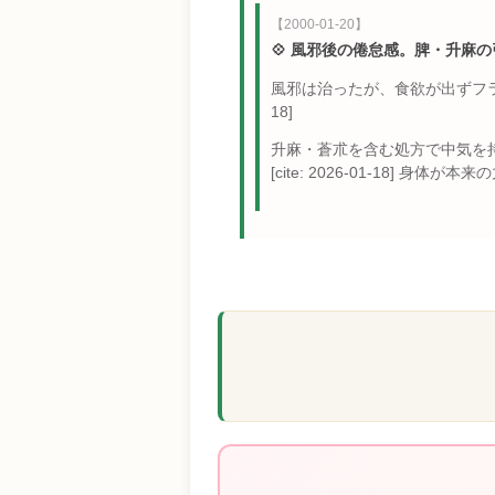
【2000-01-20】
💠 風邪後の倦怠感。脾・升麻
風邪は治ったが、食欲が出ずフラフ
18]
升麻・蒼朮を含む処方で中気を持ち上
[cite: 2026-01-18] 身体