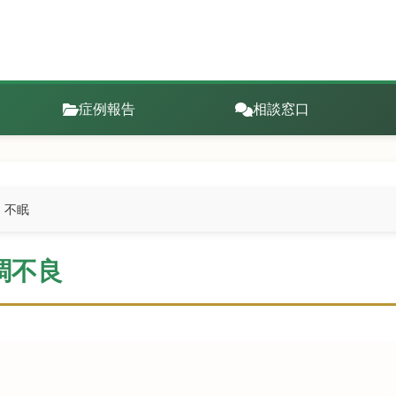
症例報告
相談窓口
・不眠
調不良