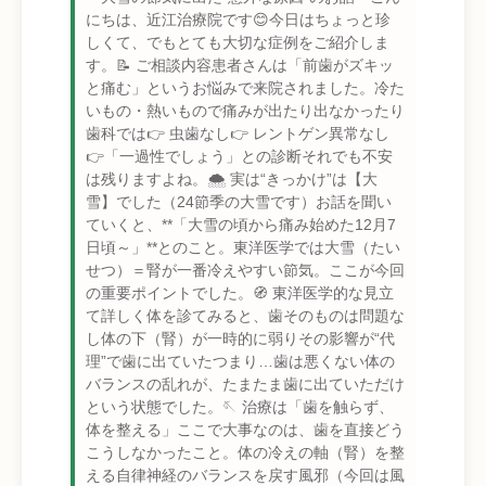
にちは、近江治療院です😊今日はちょっと珍
しくて、でもとても大切な症例をご紹介しま
す。📝 ご相談内容患者さんは「前歯がズキッ
と痛む」というお悩みで来院されました。冷た
いもの・熱いもので痛みが出たり出なかったり
歯科では👉 虫歯なし👉 レントゲン異常なし
👉「一過性でしょう」との診断それでも不安
は残りますよね。🌨️ 実は“きっかけ”は【大
雪】でした（24節季の大雪です）お話を聞い
ていくと、**「大雪の頃から痛み始めた12月7
日頃～」**とのこと。東洋医学では大雪（たい
せつ）＝腎が一番冷えやすい節気。ここが今回
の重要ポイントでした。🧭 東洋医学的な見立
て詳しく体を診てみると、歯そのものは問題な
し体の下（腎）が一時的に弱りその影響が“代
理”で歯に出ていたつまり…歯は悪くない体の
バランスの乱れが、たまたま歯に出ていただけ
という状態でした。🪡 治療は「歯を触らず、
体を整える」ここで大事なのは、歯を直接どう
こうしなかったこと。体の冷えの軸（腎）を整
える自律神経のバランスを戻す風邪（今回は風