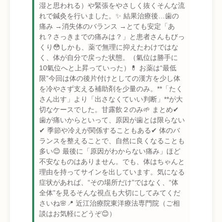
湿と思われる）や緊張をやさしく抜くそんな流
れで鍼灸を行いました。✨ 結果治療後…歯の
痛み →消失体のバランス →とても安定「あ
れ？さっきまでの痛みは？」と患者さんもびっ
くり😳しかも、薬で無理に抑えたわけではな
く、体が自分で戻った状態。（氣位は勝手に
10氣位へと上昇っていった）💊 お薬は“最低
限”今回は体の後片付けとしての漢方を少し体
を冷やさず支える補助剤を少量のみ。**「たく
さん出す」より「出さなくていい判断」**が大
切なケースでした。甘露飲２のみ🌱 まとめ✔
歯が痛いからといって、原因が歯とは限らない
✔ 季節や冷えが関係することもある✔ 体のバ
ランスを整えることで、自然に良くなることも
多い😊 最後に「原因がわからない痛み」ほど
不安なものはありません。でも、体はちゃんと
理由を持ってサインを出しています。気になる
症状があれば、“その場所だけ”ではなく、“体
全体”を見るそんな視点も大切にしてみてくだ
さいね🌸📍 近江治療院東洋療法専門院（ご相
談はお気軽にどうぞ😊）