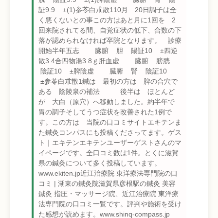
証9.9 ±(1)参苓白朮散110月 20日調子は全
く悪くないとの事この方はあと月に1回を 2
回来院されてる間、自覚症状の低下、合数の下
落が認められなければ卒院となります。 診療
開始半年五志 臓腑 胆 陽証10 ±四逆
散3.4合四物湯3.8ｇ肝血虚 臓腑 膀胱
陰証10 ±脾陰虚 臓腑 腎 陰証10
±参苓白朮散1鍼は 最初の方は 脾の合穴で
ある 陰陵泉の補法 後半は ほとんど
が 大白（原穴）へ移動しました。約半年で
胃の調子そしてうつ症状を改善された1例で
す。この方は 当院の口コミサイトエキテンま
た鍼灸コンパスにも投稿くださってます。ゲス
ト｜エキテンエキテンユーザーゲストさんのマ
イページです。全口コミ数は1件。とくに滋賀
県の鍼灸について多く投稿しています。
www.ekiten.jp近江治療院 東洋療法専門院の口
コミ | 湖東の鍼灸院滋賀県彦根駅の鍼灸 美容
鍼灸 指圧・マッサージ院、近江治療院 東洋療
法専門院の口コミ一覧です。評判や施術を受け
た感想が読めます。www.shinq-compass.jp