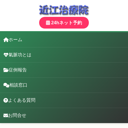
24hネット予約
ホーム
氣脈功とは
症例報告
相談窓口
よくある質問
お問合せ