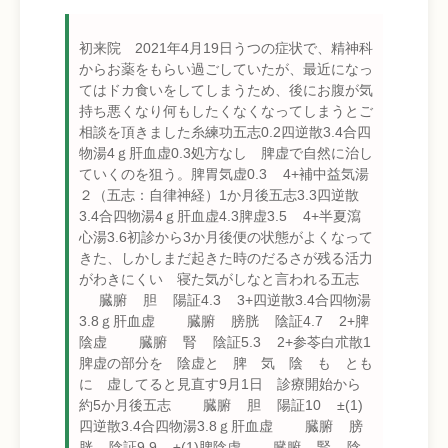
初来院 2021年4月19日うつの症状で、精神科
からお薬をもらい過ごしていたが、最近になっ
てはドカ食いをしてしまうため、後にお腹が気
持ち悪くなり何もしたくなくなってしまうとご
相談を頂きました糸練功五志0.2四逆散3.4合四
物湯4ｇ肝血虚0.3処方なし 脾虚で自然に治し
ていくのを狙う。脾胃気虚0.3 4+補中益気湯
２（五志：自律神経）1か月後五志3.3四逆散
3.4合四物湯4ｇ肝血虚4.3脾虚3.5 4+半夏瀉
心湯3.6初診から3か月後便の状態がよくなって
きた、しかしまだ起きた時のだるさが残る活力
がわきにくい 寝た気がしなと言われる五志
臓腑 胆 陽証4.3 3+四逆散3.4合四物湯
3.8ｇ肝血虚 臓腑 膀胱 陰証4.7 2+脾
陰虚 臓腑 腎 陰証5.3 2+参苓白朮散1
脾虚の部分を 陰虚と 脾 気 陰 も とも
に 虚してると見直す9月1日 診療開始から
約5か月後五志 臓腑 胆 陽証10 ±(1)
四逆散3.4合四物湯3.8ｇ肝血虚 臓腑 膀
胱 陰証9.9 ±(1)脾陰虚 臓腑 腎 陰