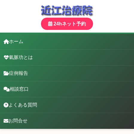
24hネット予約
ホーム
氣脈功とは
症例報告
相談窓口
よくある質問
お問合せ