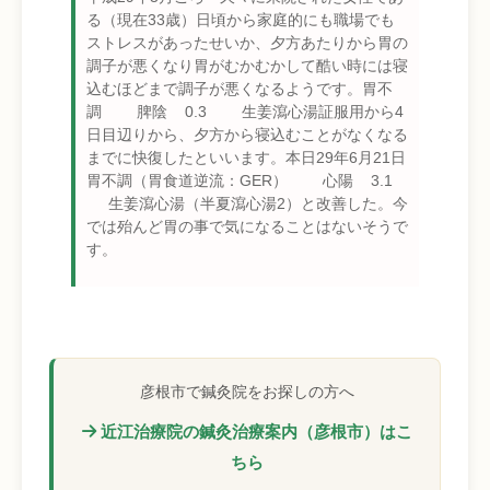
る（現在33歳）日頃から家庭的にも職場でも
ストレスがあったせいか、夕方あたりから胃の
調子が悪くなり胃がむかむかして酷い時には寝
込むほどまで調子が悪くなるようです。胃不
調 脾陰 0.3 生姜瀉心湯証服用から4
日目辺りから、夕方から寝込むことがなくなる
までに快復したといいます。本日29年6月21日
胃不調（胃食道逆流：GER） 心陽 3.1
生姜瀉心湯（半夏瀉心湯2）と改善した。今
では殆んど胃の事で気になることはないそうで
す。
彦根市で鍼灸院をお探しの方へ
近江治療院の鍼灸治療案内（彦根市）はこ
ちら