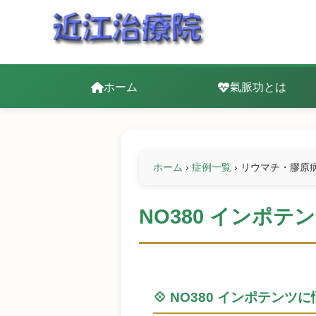
ホーム
氣脈功とは
ホーム
›
症例一覧
›
リウマチ・膠原
NO380 インポ
💠 NO380 インポテンツ