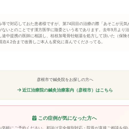
み等で対応しておた患者様ですが、第74回目の治療の際「あそこが元気
がないとのことです漢方医学に陰委という名であります。去年9月より
し途中提携の医師に相談し、桂枝加竜骨牡蛎湯を処方して頂いた（保険を
日現在4.2合まで改善しご本人も変化に喜んでくださってる。
彦根市で鍼灸院をお探しの方へ
近江治療院の鍼灸治療案内（彦根市）はこちら
この症例が気になった方へ
お気軽にご予約ください。初診は完全個別対応・院長が直接ご相談を伺