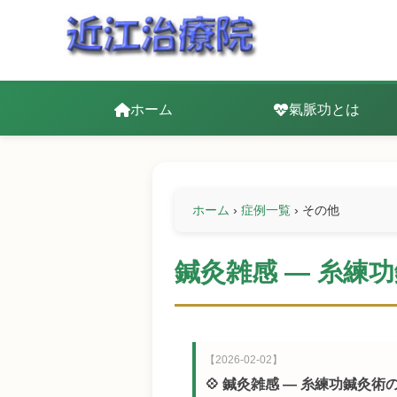
ホーム
氣脈功とは
ホーム
›
症例一覧
›
その他
鍼灸雑感 — 糸練
【2026-02-02】
💠 鍼灸雑感 — 糸練功鍼灸術