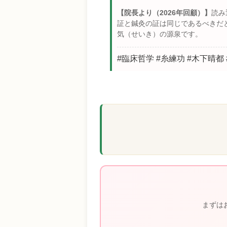
【院長より（2026年回顧）】
読み
証と鍼灸の証は同じであるべきだ
気（せいき）の源泉です。
#臨床哲学 #糸練功 #木下晴都
まずは