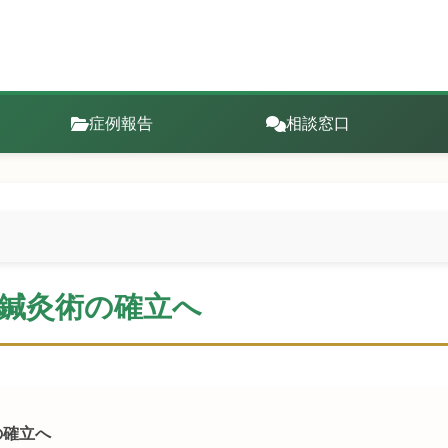
症例報告
相談窓口
功鍼灸術の確立へ
の確立へ