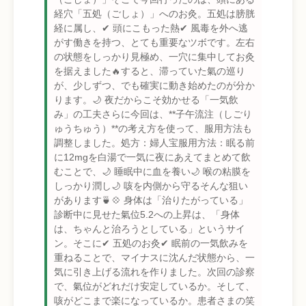
経穴「五処（ごしょ）」へのお灸。五処は膀胱
経に属し、✔ 頭にこもった熱✔ 風毒を外へ逃
がす働きを持つ、とても重要なツボです。左右
の状態をしっかり見極め、一穴に集中してお灸
を据えました🔥すると、滞っていた氣の巡り
が、少しずつ、でも確実に動き始めたのが分か
ります。🌙 夜だからこそ効かせる「一気飲
み」の工夫さらに今回は、**子午流注（しごり
ゅうちゅう）**の考え方を使って、服用方法も
調整しました。処方：婦人宝服用方法：眠る前
に12mgを白湯で一気に夜にあえてまとめて飲
むことで、🌙 睡眠中に血を養い🌙 喉の粘膜を
しっかり潤し🌙 咳を内側から守るそんな狙い
があります🍵💠 身体は「治りたがっている」
診断中に見せた氣位5.2への上昇は、「身体
は、ちゃんと治ろうとしている」というサイ
ン。そこに✔ 五処のお灸✔ 眠前の一気飲みを
重ねることで、マイナスに沈んだ状態から、一
気に引き上げる流れを作りました。次回の診察
で、氣位がどれだけ安定しているか。そして、
咳がどこまで楽になっているか。患者さまの笑