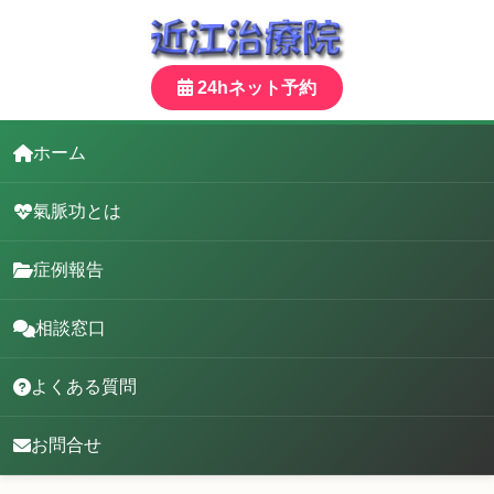
24hネット予約
ホーム
氣脈功とは
症例報告
相談窓口
よくある質問
お問合せ