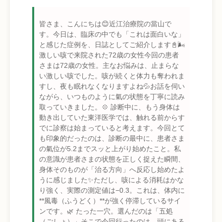
皆さま、こんにちは😊近江治療院の當山で
す。今日は、臨床の中でも「これは面白いな」
と感じた症例を、日誌としてご紹介します📓🌬
激しい咳で来院された72歳の女性今回の患者
さまは72歳の女性。主なお悩みは、止まらな
い激しい咳でした。咳が続くと体力も奪われま
すし、夜も眠れなくなりますよね💦お話を伺い
ながら、いつものように氣の状態を丁寧に読み
取っていきました。💠 診断中に、もう身体は
動き出していた東洋医学では、触れる前からす
でに診察は始まっていると考えます。今回とて
も印象的だったのは、診断の最中に、患者さま
の氣位が5.2までスッと上がり始めたこと。私
の意識が患者さまの状態を正しく捉えた瞬間、
身体そのものが「治る方向」へ反応し始めたよ
うに感じました✨ただし、咳による消耗はかな
り強く、実際の測定値は−0.3。これは、体内に
**風毒（ふうどく）**が強く停滞しているサイ
ンです。🌿 たった一穴。選んだのは「五処
（ごしょ）」そこで今回行ったのは、頭にある