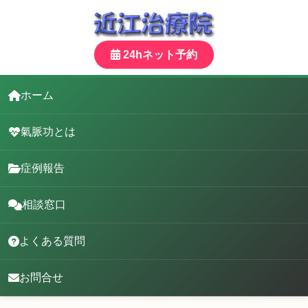
24hネット予約
ホーム
氣脈功とは
症例報告
相談窓口
よくある質問
お問合せ