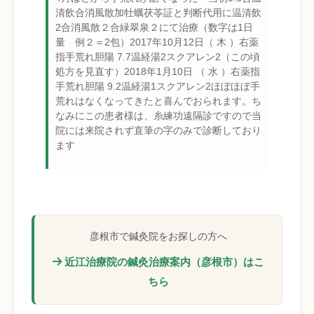
清飲合消風散加牡蠣茯苓証と判断代用に温清飲
2合消風散２合緑翠泉２にて治療（数字は1日
量 例２＝2包）2017年10月12日（ 木 ）右薬
指手荒れ胆陽 7.7温経湯2スクアレン2（この頃
処方を見直す）2018年1月10日 （ 水 ）右薬指
手荒れ胆陽 9.2温経湯1スクアレン2ほぼほぼ手
荒れはなくなってきたと喜んでおられます。ち
なみにこの患者様は、糸練功遠隔診ですので当
院には来院されず直筆の字のみで診断しており
ます
彦根市で鍼灸院をお探しの方へ
近江治療院の鍼灸治療案内（彦根市）はこ
ちら