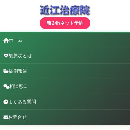
24hネット予約
ホーム
氣脈功とは
症例報告
相談窓口
よくある質問
お問合せ