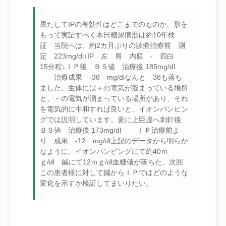
果たしてIPの有効性はどこまでのものか、形を
もって実証すべく本日糖尿病歴は約10年検
証 当院へは、約2カ月ぶりの診療治療前 測
定 223mg/dl↓IP 左 胃 内庭 - 四白
15分程↓ＩＰ後 ＢＳ値 治療後 185mg/dl
治療成果 -38 mg/dlなんと 38も落ち
ました。生体には＋の電気が溜まっている場所
と、－の電気が溜まっている場所があり、それ
を電気的に中和すれば良いと、イオンパンピン
グでは説明しています。更に上巨虚へ刺針後
ＢＳ値 治療後 173mg/dl ＩＰ治療前よ
り 成果 -12 mg/dl上記のデータから明らか
なように、イオンパンピングにて約40ｍ
ｇ/dl 鍼にて12ｍｇ/dl血糖値が落ちた、次回
この患者様に対して鍼からＩＰではどのような
変化を示すか検証してまいりたい。