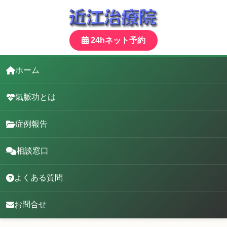
24hネット予約
ホーム
氣脈功とは
症例報告
相談窓口
よくある質問
お問合せ