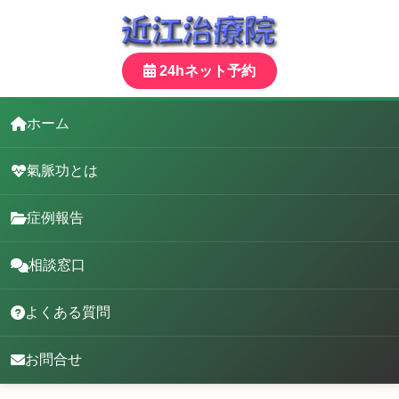
24hネット予約
ホーム
氣脈功とは
症例報告
相談窓口
よくある質問
お問合せ