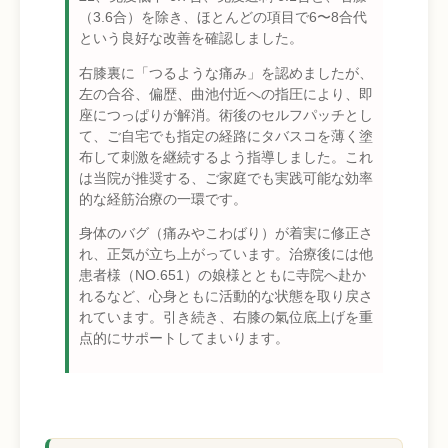
（3.6合）を除き、ほとんどの項目で6〜8合代
という良好な改善を確認しました。
右膝裏に「つるような痛み」を認めましたが、
左の合谷、偏歴、曲池付近への指圧により、即
座につっぱりが解消。術後のセルフパッチとし
て、ご自宅でも指定の経路にタバスコを薄く塗
布して刺激を継続するよう指導しました。これ
は当院が推奨する、ご家庭でも実践可能な効率
的な経筋治療の一環です。
身体のバグ（痛みやこわばり）が着実に修正さ
れ、正気が立ち上がっています。治療後には他
患者様（NO.651）の娘様とともに寺院へ赴か
れるなど、心身ともに活動的な状態を取り戻さ
れています。引き続き、右膝の氣位底上げを重
点的にサポートしてまいります。