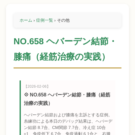
ホーム
›
症例一覧
›
その他
NO.658 ヘバーデン結節・
膝痛（経筋治療の実践）
【2026-02-06】
💠 NO.658 ヘバーデン結節・膝痛（経筋
治療の実践）
ヘバーデン結節および膝痛を主訴とする症例。
糸練功による本日のデバッグ結果は、ヘバーデ
ン結節 8.7合、CM関節 7.7合、冷え症 10合
±1、免疫低下 6.7合、免疫過剰 6.1合と、右膝