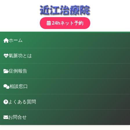
24hネット予約
ホーム
氣脈功とは
症例報告
相談窓口
よくある質問
お問合せ