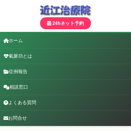
24hネット予約
ホーム
氣脈功とは
症例報告
相談窓口
よくある質問
お問合せ