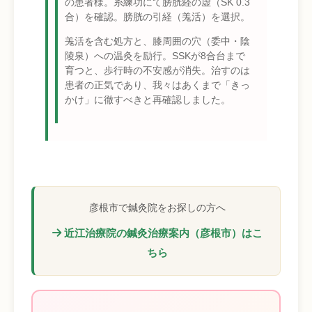
の患者様。糸練功にて膀胱経の虚（SK 0.3
合）を確認。膀胱の引経（羗活）を選択。
羗活を含む処方と、膝周囲の穴（委中・陰
陵泉）への温灸を励行。SSKが8合台まで
育つと、歩行時の不安感が消失。治すのは
患者の正気であり、我々はあくまで「きっ
かけ」に徹すべきと再確認しました。
彦根市で鍼灸院をお探しの方へ
近江治療院の鍼灸治療案内（彦根市）はこ
ちら