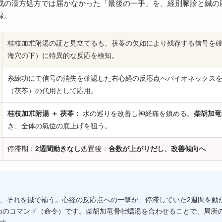
成の漢方処方では届かなかった「最後の一手」を、経別脈診と鍼の
録。
桂枝加朮附湯の証と見立てるも、茯苓の欠如により残存する信号を
海穴の下）に特異的な反応を検知。
糸練功にて信号の消失を確認した右心経の反応点へパイオネックス
（茯苓）の代用として応用。
桂枝加朮附湯 ＋ 茯苓：
水の巡りを改善し神経痛を鎮める。
柴胡加竜
き、全体の氣位の底上げを狙う。
停滞期：
2週間動きなし
処置後：
合数が上がりだし、改善傾向へ
、それを鍼で補う。心経の反応点への一撃が、停滞していた2週間を動
めのコマンド（命令）です。柴胡加竜骨牡蠣湯を合わせることで、局所