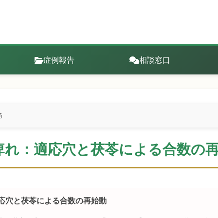
症例報告
相談窓口
痛
痺れ：適応穴と茯苓による合数の
適応穴と茯苓による合数の再始動