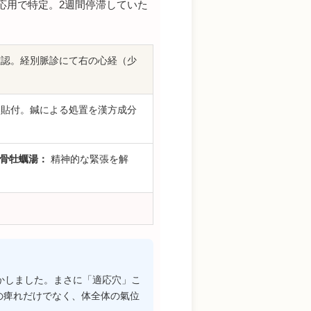
応用で特定。2週間停滞していた
確認。経別脈診にて右の心経（少
を貼付。鍼による処置を漢方成分
骨牡蠣湯：
精神的な緊張を解
かしました。まさに「適応穴」こ
の痺れだけでなく、体全体の氣位