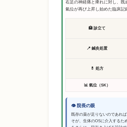
右足の神経痛と痺れに対し、既
氣位が再び上昇し始めた臨床記
🏥 診立て
📍 鍼灸処置
💊 処方
📊 氣位（SK）
👁️ 院長の眼
既存の薬が足りないのであれば
そが、生体のOSに介入するた