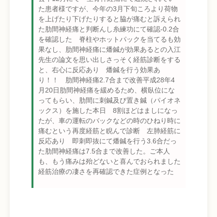
た患者様ですが、今年の3月下旬ころより荷物
を上げたり下げたりすると脇が痛むと訴えられ
た肋間神経痛と判断んし糸練功にて確認-0.2合
を確認した 脊柱やホットパックを当てるも効
果なし、肋間神経痛に燔鍼が効果あるとの入江
先生の論文を思い出しさっそく経筋診断をする
と、右心に反応あり 燔鍼を行う効果あ
り！！ 肋間神経痛2.7合まで改善平成28年4
月20日肋間神経痛を緩めるため、横臥位にな
ってもらい、肋間に刺鍼及び置き鍼（パイオネ
ックス）を施した本日 8割ほどはましになっ
たが、車の運転のバックなどの時のひねり時に
痛むという再度経筋と睨んで診断 左肺経筋に
反応あり 即刺即抜にて燔鍼を行う3.6合だっ
た肋間神経痛は7.5合まで改善した。ご本人
も、もう痛みは殆どないと喜んでおられました
経筋治療の凄さを再確認できた症例となった