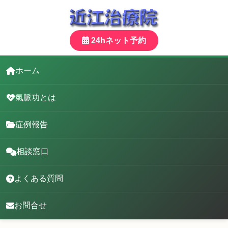
24hネット予約
ホーム
氣脈功とは
症例報告
相談窓口
よくある質問
お問合せ