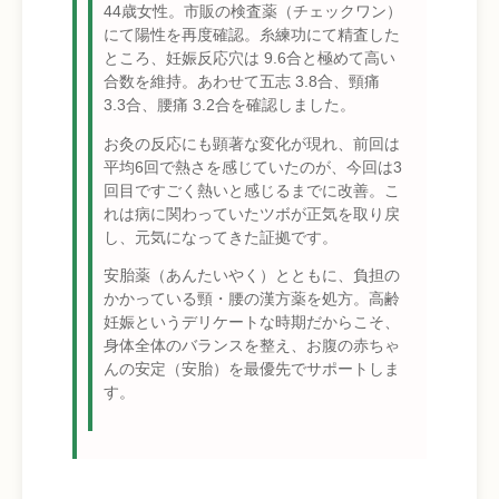
44歳女性。市販の検査薬（チェックワン）
にて陽性を再度確認。糸練功にて精査した
ところ、妊娠反応穴は 9.6合と極めて高い
合数を維持。あわせて五志 3.8合、頸痛
3.3合、腰痛 3.2合を確認しました。
お灸の反応にも顕著な変化が現れ、前回は
平均6回で熱さを感じていたのが、今回は3
回目ですごく熱いと感じるまでに改善。こ
れは病に関わっていたツボが正気を取り戻
し、元気になってきた証拠です。
安胎薬（あんたいやく）とともに、負担の
かかっている頸・腰の漢方薬を処方。高齢
妊娠というデリケートな時期だからこそ、
身体全体のバランスを整え、お腹の赤ちゃ
んの安定（安胎）を最優先でサポートしま
す。