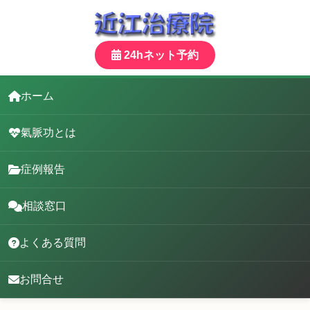
24hネット予約
ホーム
氣脈功とは
症例報告
相談窓口
よくある質問
お問合せ