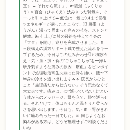
直す → それから流す」。🔑復溜（ふくりゅ
う）× 百会（ひゃくえ）沈みきった腎気を、ぐ
ーっと引き上げて➡️ 氣位は一気に9.4まで回復
✨エネルギーが戻ったところで、💥 腰眼（よ
うがん）滞って固まった痛みの芯を、ストンと
解放。🌬 仕上げに肺の経絡を整えて全身の
「フタ」を開け、巡りを完成させました。💊
三段構えの漢方サポート鍼で整えた流れをキー
プするため、今日はこの組み合わせ👇五積散冷
え・気・血・痰・食の“ごちゃごちゃ”を一掃🧹
研身刺すような痛みの原因「瘀血」をピンポイ
ントで処理独活寄生丸弱った腎を補い、腰〜下
半身の冷えを追い出します🔥🌷 院長からひと
こと「生理痛だから仕方ない」そう思わなくて
大丈夫です。痛みは、👉“巡っていないよ”とい
う体からのメッセージ。腎を立て、肺で巡らせ
る。それだけで、体はちゃんと温もりと柔らか
さを思い出します。今日も、気・血・腎がきれ
いに噛み合った一日でした。🌼 同じようなお
悩みがある方は、どうぞ無理せずご相談くださ
いね