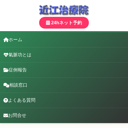
24hネット予約
ホーム
氣脈功とは
症例報告
相談窓口
よくある質問
お問合せ