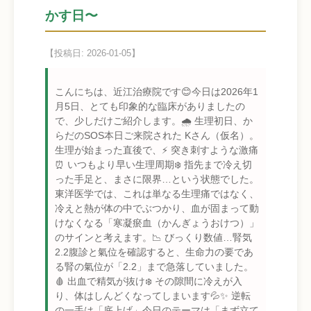
かす日〜
【投稿日: 2026-01-05】
こんにちは、近江治療院です😊今日は2026年1
月5日、とても印象的な臨床がありましたの
で、少しだけご紹介します。🌧 生理初日、か
らだのSOS本日ご来院された Kさん（仮名）。
生理が始まった直後で、⚡ 突き刺すような激痛
⏰ いつもより早い生理周期❄️ 指先まで冷え切
った手足と、まさに限界…という状態でした。
東洋医学では、これは単なる生理痛ではなく、
冷えと熱が体の中でぶつかり、血が固まって動
けなくなる「寒凝瘀血（かんぎょうおけつ）」
のサインと考えます。📉 びっくり数値…腎気
2.2腹診と氣位を確認すると、生命力の要であ
る腎の氣位が「2.2」まで急落していました。
🩸 出血で精気が抜け❄️ その隙間に冷えが入
り、体はしんどくなってしまいます💦✨ 逆転
の一手は「底上げ」今日のテーマは「まず立て