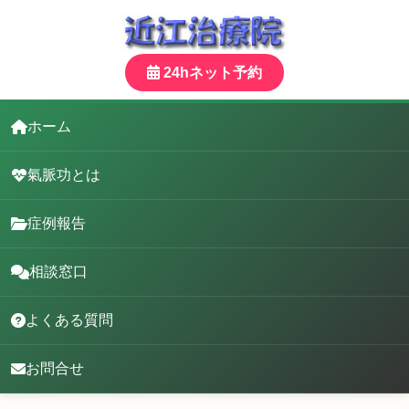
24hネット予約
ホーム
氣脈功とは
症例報告
相談窓口
よくある質問
お問合せ