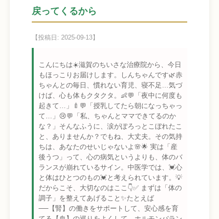
戻ってくるから
【投稿日: 2025-09-13】
こんにちは☀️滋賀のちいさな治療院から、今日
もほっこりお届けします。しんちゃんです🌿赤
ちゃんとの毎日、慣れない育児、寝不足…気づ
けば、心も体もクタクタ。👶💬「夜中に何度も
起きて…」🍼💬「授乳してたら朝になっちゃっ
て…」😢💬「私、ちゃんとママできてるのか
な？」そんなふうに、涙がぽろっとこぼれたこ
と、ありませんか？でもね、大丈夫。その気持
ちは、あなたのせいじゃないよ🌸🌟 実は「産
後うつ」って、心の病気というよりも、体のバ
ランスが崩れているサイン。中医学では、💓心
と体はひとつのもの💓と考えられています。💡
だからこそ、大切なのはここ👇✅ まずは「体の
調子」を整えてあげること✨たとえば
──【腎】の働きをサポートして、安心感を育
てる【血】の巡りをよくして、ホルモンバラン