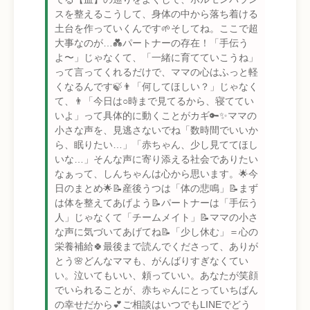
スを整えるこうして、身体の中から落ち着ける
土台を作っていくんです🌱そしてね。ここで超
大事なのが…💑パートナーの存在！「手伝う
よ〜」じゃなくて、「一緒に育てていこうね」
って言ってくれるだけで、ママの心はふっと軽
くなるんです🍃👨「何してほしい？」じゃなく
て、👨「今日は○時まで見てるから、寝ててい
いよ」って具体的に動くことがカギ🔑✨ママの
小さな声を、見逃さないでね「数時間でいいか
ら、眠りたい…」「赤ちゃん、少し見ててほし
いな…」そんな声に寄り添える社会でありたい
なぁって、しんちゃんは心から思います。🌟今
日のまとめ🌟📝産後うつは「体の悲鳴」📝まず
は体を整えてあげよう📝パートナーは「手伝う
人」じゃなくて「チームメイト」📝ママの小さ
な声に気づいてあげてね📝「少し休む」＝心の
栄養補給🍀最後まで読んでくださって、ありが
とう🌸どんなママも、がんばりすぎなくてい
い。泣いてもいい、頼っていい。あなたが笑顔
でいられることが、赤ちゃんにとっていちばん
の幸せだから💕ご相談はいつでもLINEでどう