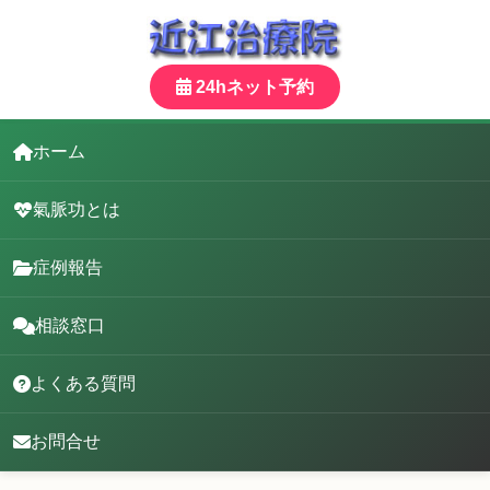
24hネット予約
ホーム
氣脈功とは
症例報告
相談窓口
よくある質問
お問合せ