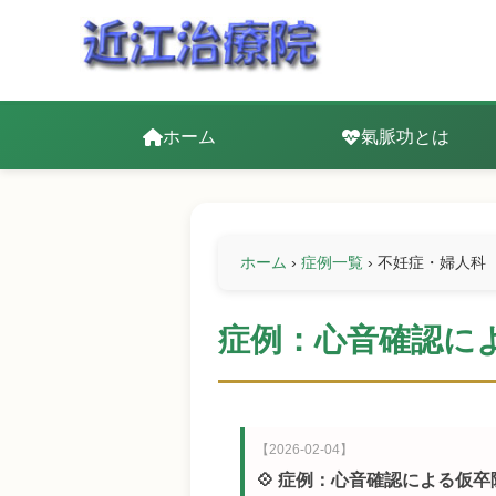
ホーム
氣脈功とは
ホーム
›
症例一覧
›
不妊症・婦人科
症例：心音確認によ
【2026-02-04】
💠 症例：心音確認による仮卒