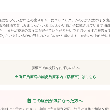
話になっています この度９月４日に２８２６グラムの元気な女の子を出
みましたが いまはかわいい我が子に癒されています 先生に
した また治療院のほうにも寄せていただきたいです ひとまずご報告ま
院なさいましたねその努力のたまものだと思います、かわいいわが子に
彦根市で鍼灸院をお探しの方へ
近江治療院の鍼灸治療案内（彦根市）はこちら
この症例が気になった方へ
お気軽にご予約ください。初診は完全個別対応・院長が直接ご相談を伺