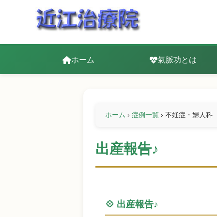
ホーム
氣脈功とは
ホーム
›
症例一覧
›
不妊症・婦人科
出産報告♪
💠 出産報告♪