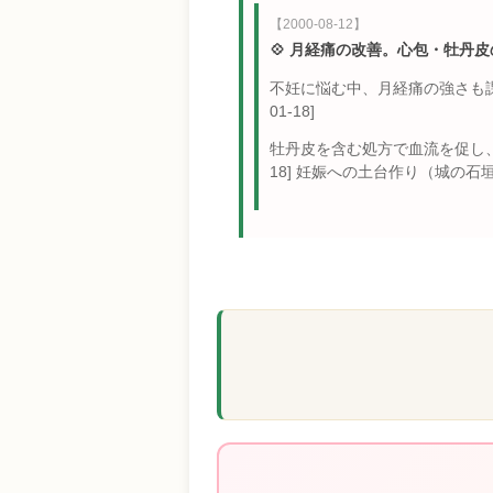
【2000-08-12】
💠 月経痛の改善。心包・牡丹
不妊に悩む中、月経痛の強さも課題
01-18]
牡丹皮を含む処方で血流を促し、血海への温
18] 妊娠への土台作り（城の石垣）が着実