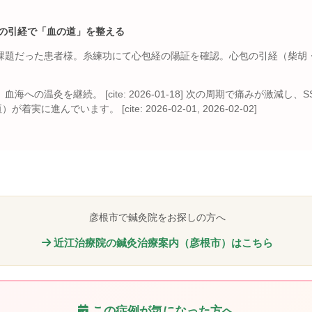
皮の引経で「血の道」を整える
だった患者様。糸練功にて心包経の陽証を確認。心包の引経（柴胡・牡丹皮）を
灸を継続。 [cite: 2026-01-18] 次の周期で痛みが激減し、SSK 8.0
に進んでいます。 [cite: 2026-02-01, 2026-02-02]
彦根市で鍼灸院をお探しの方へ
近江治療院の鍼灸治療案内（彦根市）はこちら
この症例が気になった方へ