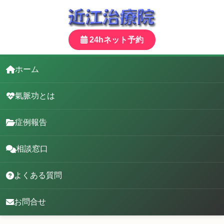
24hネット予約
ホーム
氣脈功とは
症例報告
相談窓口
よくある質問
お問合せ