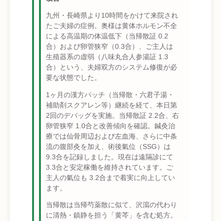
九州・長崎県より10時間をかけて来院され
たご夫婦の症例。奥様は黄体ホルモン不全
による高温期の体温低下（当帰散証 0.2
合）および卵管狭窄（0.3合）、ご主人は
生殖器系の虚弱（八味丸合人参湯証 1.3
合）という、夫婦双方のシステム修復が必
要な状態でした。
1ヶ月の漢方パッチ（当帰散・六君子湯・
補助剤スクアレン等）継続を経て、本日第
2回のデバッグを実施。当帰散証 2.2合、右
卵管狭窄 1.0合と改善傾向を確認。鍼灸治
療では仙骨周辺および左血海、さらに中条
流の腹部灸を加え、術後氣位（SSG）は
9.3合を記録しました。現在は遠隔診にて
3.3合と安定稼働を維持されています。ご
主人の氣位も 3.2合まで着実に向上してい
ます。
当帰散は当帰芍薬散に似て、沢瀉の代わり
に清熱・鎮静を担う「黄芩」を含む処方。