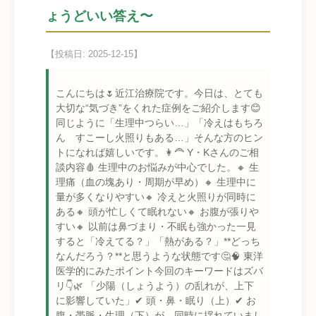
ょうどいい答え〜
【投稿日: 2025-12-15】
こんにちは🌷近江治療院です。今日は、とても
大切な“気づき”をくれた症例をご紹介します😊
同じように「生理中つらい…」「冷えはもちろ
ん すこーし火照りもある…」そんな方のヒン
トになれば嬉しいです。👩‍🦰 Y・Kさんのご相
談内容🩸 生理中のお悩みが中心でした。🔸 生
理痛（血の塊あり・周期が早め）🔸 生理中に
量が多くなりやすい🔸 冷えと火照りが同時に
ある🔸 頭が忙しくて眠れない🔸 お腹が張りや
すい🔸 以前は鼻づまり・不眠も強かった一見
すると「冷えてる？」「熱がある？」**どっち
なんだろう？**と思うような状態です🤔🧠 東洋
医学的にみたポイント今回のキーワードはズバ
リ👇🌿 「少陽（しょうよう）の乱れが、上下
に影響していた」✔ 頭・鼻・眠り（上）✔ お
腹・帯脈・生理（下）が、同時に揺れていまし