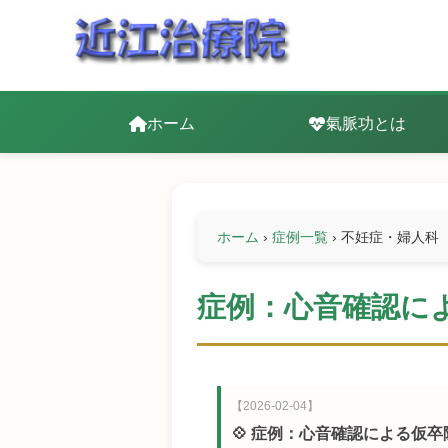
ホーム
氣脈功とは
ホーム
›
症例一覧
›
不妊症・婦人科
症例：心音確認によ
【2026-02-04】
💠 症例：心音確認による仮卒