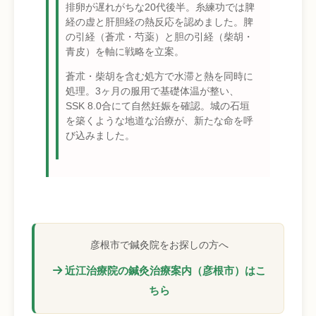
排卵が遅れがちな20代後半。糸練功では脾
経の虚と肝胆経の熱反応を認めました。脾
の引経（蒼朮・芍薬）と胆の引経（柴胡・
青皮）を軸に戦略を立案。
蒼朮・柴胡を含む処方で水滞と熱を同時に
処理。3ヶ月の服用で基礎体温が整い、
SSK 8.0合にて自然妊娠を確認。城の石垣
を築くような地道な治療が、新たな命を呼
び込みました。
彦根市で鍼灸院をお探しの方へ
近江治療院の鍼灸治療案内（彦根市）はこ
ちら