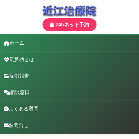
24hネット予約
ホーム
氣脈功とは
症例報告
相談窓口
よくある質問
お問合せ