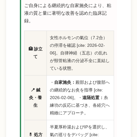
ご自身による継続的な自家施灸により、粘
液の質と量に著明な改善を認めた臨床記
録。
女性ホルモンの氣位（7.2合）
の停滞を確認 [cite: 2026-02-
🏥 診立
06]。自律神経（五志）の乱れ
て
が頸管粘液の分泌不全に直結し
ている状態。
・
自家施灸：
殿部および腹部へ
📍 鍼
の継続的なお灸を指導 [cite:
灸・養
2026-02-06]。・
遠隔処置：
糸
生
練功の反応に基づき、各経穴へ
精緻にアプローチ。
半夏厚朴湯およびIPを選択し、
💊 処方
氣の巡りをデバッグ [cite: