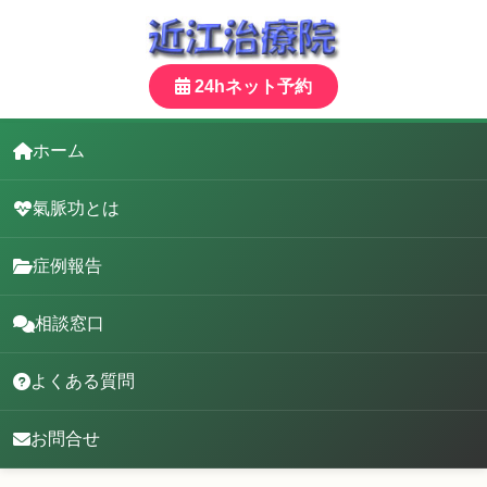
24hネット予約
ホーム
氣脈功とは
症例報告
相談窓口
よくある質問
お問合せ