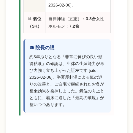
2026-02-06]。
📊 氣位
自律神経（五志）：
3.3合
女性
（SK）
ホルモン：
7.2合
👁️ 院長の眼
約3年ぶりとなる「非常に伸びの良い頸
管粘液」の確認は、生体の生殖能力が再
び力強く立ち上がった証左です [cite:
2026-02-06]。半夏厚朴湯による氣の巡
りの改善と、ご自宅で継続されたお灸が
相乗効果を発揮しました。氣位の向上と
ともに、着床に適した「最高の環境」が
整いつつあります。